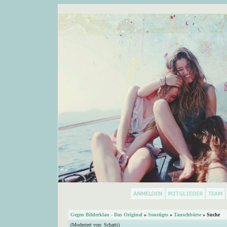
Gegen Bilderklau - Das Original
»
Sonstiges
»
Tauschbörse
» Suche
(Moderiert von:
Schatti
)