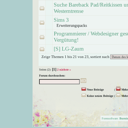
Suche Bareback Pad/Reitkissen u
Westerntrense
Sims 3
Erweiterungspacks
Programmierer / Webdesigner gesu
Vergütung!
[S] LG-Zaum
Zeige Themen 1 bis 21 von 23, sortiert nach
[1]
Seiten (2):
2
nächste »
Forum durchsuchen:
Neue Beiträge
(
Mehr 
Keine neuen Beiträge
(
Mehr 
Forensoftware:
Burni