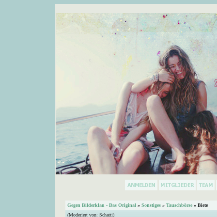
Gegen Bilderklau - Das Original
»
Sonstiges
»
Tauschbörse
» Biete
(Moderiert von:
Schatti
)