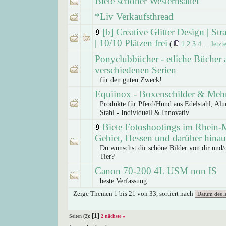
Biete schöner Westernsattel
*Liv Verkaufsthread
[b] Creative Glitter Design | Str
| 10/10 Plätzen frei
(
1
2
3
4
...
letzt
Ponyclubbücher - etliche Bücher 
verschiedenen Serien
für den guten Zweck!
Equiinox - Boxenschilder & Meh
Produkte für Pferd/Hund aus Edelstahl, A
Stahl - Individuell & Innovativ
Biete Fotoshootings im Rhein-
Gebiet, Hessen und darüber hinau
Du wünschst dir schöne Bilder von dir und
Tier?
Canon 70-200 4L USM non IS
beste Verfassung
Zeige Themen 1 bis 21 von 33, sortiert nach
[1]
Seiten (2):
2
nächste »