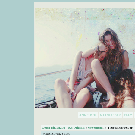
Gegen Bilderklau - Das Original
»
Userzentrum
» Tiere & Pferdesport
(Moderiert von:
Schatti
)