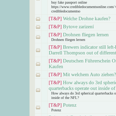
buy fake passport online
https://www.credibledocumentsonline.com/ 
credibledocumentso
[T&P]
Welche Drohne kaufen?
[T&P]
Bytove zarizení
[T&P]
Drohnen fliegen lernen
Drohnen fliegen lernen
[T&P]
Brewers indicator still left
Darrell Thompson out of different
[T&P]
Deutschen Führerschein O
Kaufen
[T&P]
Mit welchem Auto ziehen?
[T&P]
How always do 3rd spheri
quarterbacks operate out inside o
How always do 3rd spherical quarterbacks o
inside of the NFL?
[T&P]
Potenz
Potenz