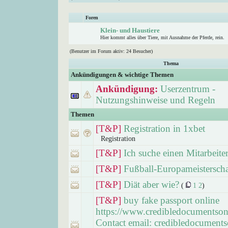
Foren
Klein- und Haustiere
Hier kommt alles über Tiere, mit Ausnahme der Pferde, rein.
(Benutzer im Forum aktiv: 24 Besucher)
Thema
Ankündigungen & wichtige Themen
Ankündigung:
Userzentrum -
Nutzungshinweise und Regeln
Themen
[T&P]
Registration in 1xbet
Registration
[T&P]
Ich suche einen Mitarbeite
[T&P]
Fußball-Europameistersch
[T&P]
Diät aber wie?
(
1
2
)
[T&P]
buy fake passport online
https://www.credibledocumentson
Contact email: credibledocuments