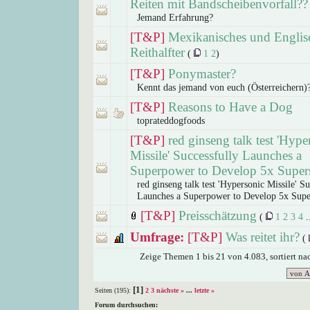
Reiten mit Bandscheibenvorfall??
Jemand Erfahrung?
[T&P]
Mexikanisches und Englis
Reithalfter
(
1
2
)
[T&P]
Ponymaster?
Kennt das jemand von euch (Österreichern)
[T&P]
Reasons to Have a Dog
toprateddogfoods
[T&P]
red ginseng talk test 'Hype
Missile' Successfully Launches a
Superpower to Develop 5x Super
red ginseng talk test 'Hypersonic Missile' Su
Launches a Superpower to Develop 5x Supe
[T&P]
Preisschätzung
(
1
2
3
4
.
Umfrage:
[T&P]
Was reitet ihr?
(
Zeige Themen 1 bis 21 von 4.083, sortiert n
[1]
Seiten (195):
2
3
nächste »
...
letzte »
Forum durchsuchen: