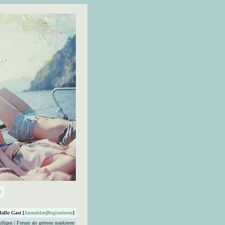
Hallo Gast [
Anmelden
|
Registrieren
]
ufügen
|
Forum als gelesen markieren