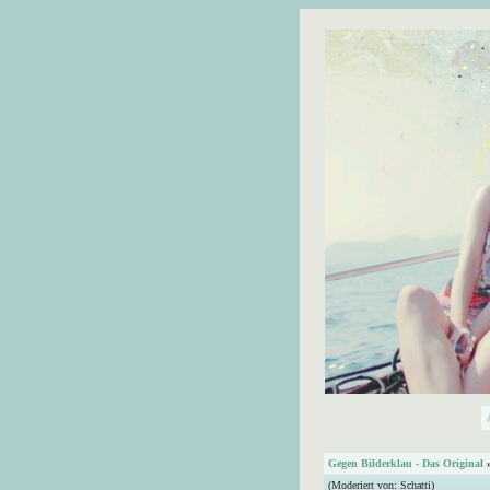
Gegen Bilderklau - Das Original
(Moderiert von:
Schatti
)