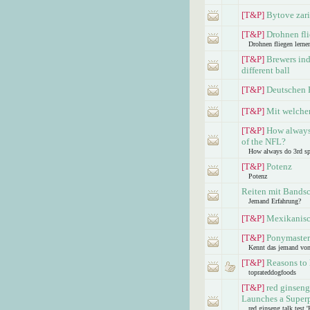
[T&P]
Bytove zar
[T&P]
Drohnen fli
Drohnen fliegen lerne
[T&P]
Brewers ind
different ball
[T&P]
Deutschen 
[T&P]
Mit welche
[T&P]
How always 
of the NFL?
How always do 3rd sph
[T&P]
Potenz
Potenz
Reiten mit Bandsc
Jemand Erfahrung?
[T&P]
Mexikanisch
[T&P]
Ponymaster
Kennt das jemand von 
[T&P]
Reasons to
toprateddogfoods
[T&P]
red ginseng
Launches a Super
red ginseng talk test