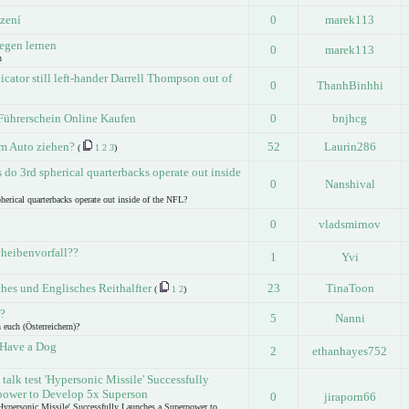
izení
0
marek113
egen lernen
0
marek113
n
icator still left-hander Darrell Thompson out of
0
ThanhBinhhi
Führerschein Online Kaufen
0
bnjhcg
m Auto ziehen?
52
Laurin286
(
1
2
3
)
do 3rd spherical quarterbacks operate out inside
0
Nanshival
erical quarterbacks operate out inside of the NFL?
0
vladsmirnov
heibenvorfall??
1
Yvi
es und Englisches Reithalfter
23
TinaToon
(
1
2
)
?
5
Nanni
euch (Österreichern)?
 Have a Dog
2
ethanhayes752
 talk test 'Hypersonic Missile' Successfully
power to Develop 5x Superson
0
jiraporn66
 'Hypersonic Missile' Successfully Launches a Superpower to