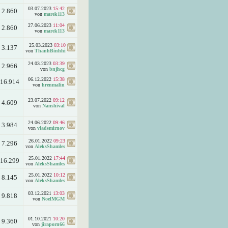
03.07.2023
15:42
2.860
von
marek113
27.06.2023
11:04
2.860
von
marek113
25.03.2023
03:10
3.137
von
ThanhBinhhi
24.03.2023
03:39
2.966
von
bnjhcg
06.12.2022
15:38
16.914
von
hrenmalin
23.07.2022
09:12
4.609
von
Nanshival
24.06.2022
09:46
3.984
von
vladsmirnov
26.01.2022
09:23
7.296
von
AleksShamles
25.01.2022
17:44
16.299
von
AleksShamles
25.01.2022
10:12
8.145
von
AleksShamles
03.12.2021
13:03
9.818
von
NoelMGM
01.10.2021
10:20
9.360
von
jiraporn66