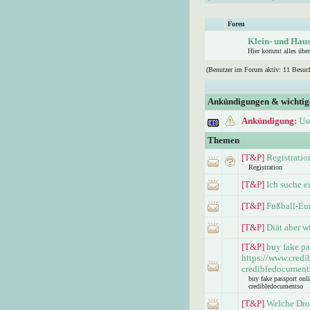
Foren
Klein- und Haus
Hier kommt alles über
(Benutzer im Forum aktiv: 11 Besuc
Ankündigungen & wichti
Ankündigung:
Us
Themen
[T&P]
Registratio
Registration
[T&P]
Ich suche e
[T&P]
Fußball-Eu
[T&P]
Diät aber w
[T&P]
buy fake pa
https://www.credi
credibledocument
buy fake passport onl
credibledocumentso
[T&P]
Welche Dro