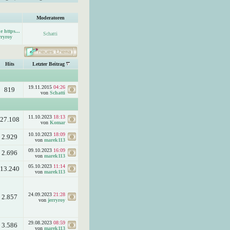
Moderatoren
e https...
Schatti
rryroy
Hits
Letzter Beitrag
19.11.2015
04:26
819
von
Schatti
11.10.2023
18:13
27.108
von
Komar
10.10.2023
18:09
2.929
von
marek113
09.10.2023
16:09
2.696
von
marek113
05.10.2023
11:14
13.240
von
marek113
24.09.2023
21:28
2.857
von
jerryroy
29.08.2023
08:59
3.586
von
marek113