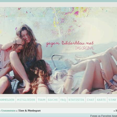
»
Userzentrum
» Tiere & Pferdesport
» 
Forum zu Favoriten hinz