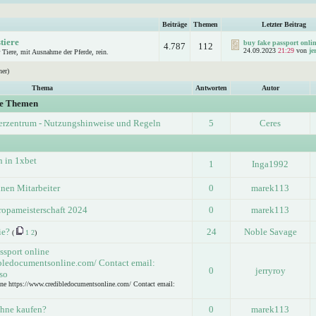
Beiträge
Themen
Letzter Beitrag
tiere
buy fake passport onlin
4.787
112
24.09.2023
21:29
von
je
 Tiere, mit Ausnahme der Pferde, rein.
her)
Thema
Antworten
Autor
ge Themen
erzentrum - Nutzungshinweise und Regeln
5
Ceres
n in 1xbet
1
Inga1992
inen Mitarbeiter
0
marek113
ropameisterschaft 2024
0
marek113
ie?
24
Noble Savage
(
1
2
)
ssport online
bledocumentsonline.com/ Contact email:
0
jerryroy
so
ine https://www.credibledocumentsonline.com/ Contact email:
hne kaufen?
0
marek113