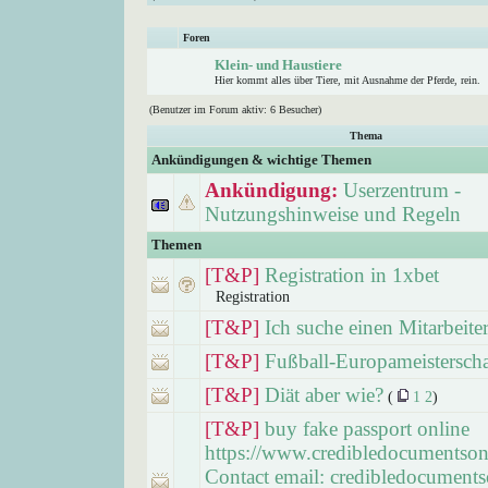
Foren
Klein- und Haustiere
Hier kommt alles über Tiere, mit Ausnahme der Pferde, rein.
(Benutzer im Forum aktiv: 6 Besucher)
Thema
Ankündigungen & wichtige Themen
Ankündigung:
Userzentrum -
Nutzungshinweise und Regeln
Themen
[T&P]
Registration in 1xbet
Registration
[T&P]
Ich suche einen Mitarbeite
[T&P]
Fußball-Europameistersch
[T&P]
Diät aber wie?
(
1
2
)
[T&P]
buy fake passport online
https://www.credibledocumentson
Contact email: credibledocuments