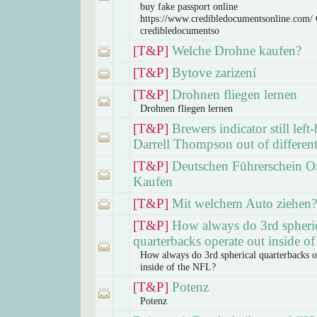
buy fake passport online
https://www.credibledocumentsonline.com/ 
credibledocumentso
[T&P]
Welche Drohne kaufen?
[T&P]
Bytove zarizení
[T&P]
Drohnen fliegen lernen
Drohnen fliegen lernen
[T&P]
Brewers indicator still left
Darrell Thompson out of different
[T&P]
Deutschen Führerschein O
Kaufen
[T&P]
Mit welchem Auto ziehen?
[T&P]
How always do 3rd spheri
quarterbacks operate out inside o
How always do 3rd spherical quarterbacks o
inside of the NFL?
[T&P]
Potenz
Potenz