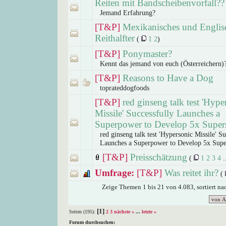
Reiten mit Bandscheibenvorfall??
Jemand Erfahrung?
[T&P]
Mexikanisches und Englis
Reithalfter
(
1
2
)
[T&P]
Ponymaster?
Kennt das jemand von euch (Österreichern)
[T&P]
Reasons to Have a Dog
toprateddogfoods
[T&P]
red ginseng talk test 'Hype
Missile' Successfully Launches a
Superpower to Develop 5x Super
red ginseng talk test 'Hypersonic Missile' Su
Launches a Superpower to Develop 5x Supe
[T&P]
Preisschätzung
(
1
2
3
4
.
Umfrage:
[T&P]
Was reitet ihr?
(
Zeige Themen 1 bis 21 von 4.083, sortiert n
[1]
Seiten (195):
2
3
nächste »
...
letzte »
Forum durchsuchen: