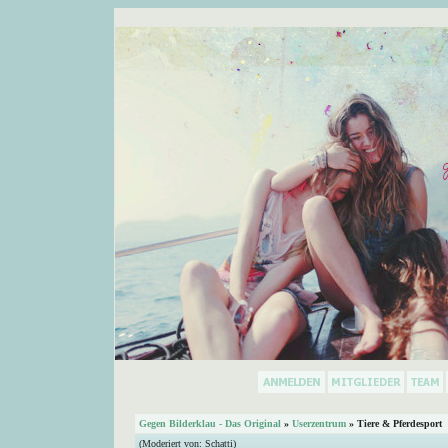
Gegen Bilderklau - Das Original
»
Userzentrum
» Tiere & Pferdesport
(Moderiert von:
Schatti
)