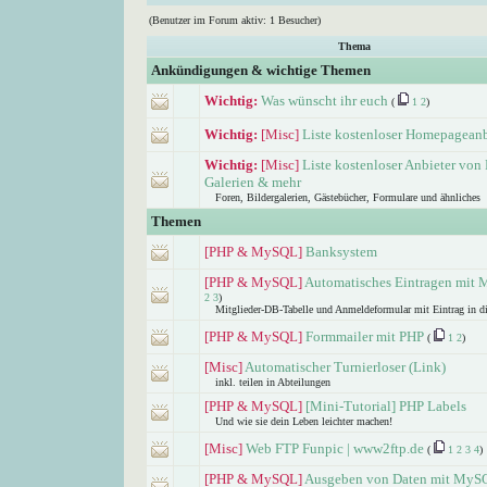
(Benutzer im Forum aktiv: 1 Besucher)
Thema
Ankündigungen & wichtige Themen
Wichtig:
Was wünscht ihr euch
(
1
2
)
Wichtig:
[Misc]
Liste kostenloser Homepageanb
Wichtig:
[Misc]
Liste kostenloser Anbieter von 
Galerien & mehr
Foren, Bildergalerien, Gästebücher, Formulare und ähnliches
Themen
[PHP & MySQL]
Banksystem
[PHP & MySQL]
Automatisches Eintragen mit
2
3
)
Mitglieder-DB-Tabelle und Anmeldeformular mit Eintrag in d
[PHP & MySQL]
Formmailer mit PHP
(
1
2
)
[Misc]
Automatischer Turnierloser (Link)
inkl. teilen in Abteilungen
[PHP & MySQL]
[Mini-Tutorial] PHP Labels
Und wie sie dein Leben leichter machen!
[Misc]
Web FTP Funpic | www2ftp.de
(
1
2
3
4
)
[PHP & MySQL]
Ausgeben von Daten mit MyS