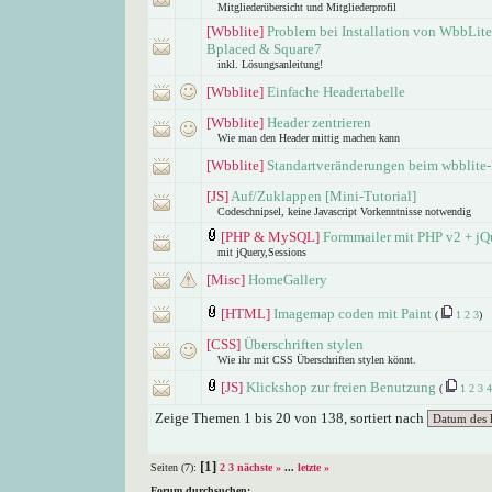
Mitgliederübersicht und Mitgliederprofil
[Wbblite]
Problem bei Installation von WbbLite
Bplaced & Square7
inkl. Lösungsanleitung!
[Wbblite]
Einfache Headertabelle
[Wbblite]
Header zentrieren
Wie man den Header mittig machen kann
[Wbblite]
Standartveränderungen beim wbblite
[JS]
Auf/Zuklappen [Mini-Tutorial]
Codeschnipsel, keine Javascript Vorkenntnisse notwendig
[PHP & MySQL]
Formmailer mit PHP v2 + jQ
mit jQuery,Sessions
[Misc]
HomeGallery
[HTML]
Imagemap coden mit Paint
(
1
2
3
)
[CSS]
Überschriften stylen
Wie ihr mit CSS Überschriften stylen könnt.
[JS]
Klickshop zur freien Benutzung
(
1
2
3
4
Zeige Themen 1 bis 20 von 138, sortiert nach
[1]
Seiten (7):
2
3
nächste »
...
letzte »
Forum durchsuchen: