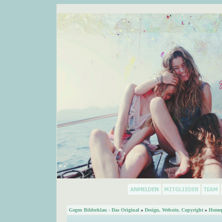
Gegen Bilderklau - Das Original
»
Design, Website, Copyright
»
Homep