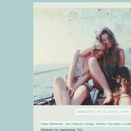
Gegen Bilderklau - Das Original
»
Design, Website, Copyright
»
Grafi
(Moderiert von:
maerrochirim
,
Yvi
)