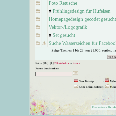
Foto Retusche
Frühlingsdesign für Hufeisen
Homepagedesign gecodet gesucht
Vektor-/Logografik
Set gesucht
Suche Wasserzeichen für Faceboo
Zeige Themen 1 bis 23 von 21.006, sortiert n
[1]
Seiten (914):
2
3
nächste »
...
letzte »
Forum durchsuchen:
Neue Beiträge
(
Mehr 
Keine neuen Beiträge
(
Mehr 
Forensoftware:
Burni