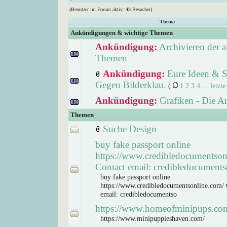
(Benutzer im Forum aktiv: 43 Besucher)
Thema
Ankündigungen & wichtige Themen
Ankündigung:
Archivieren der a
Themen
Ankündigung:
Eure Ideen & S
Gegen Bilderklau.
(
1
2
3
4
...
letzte
Ankündigung:
Grafiken - Die A
Themen
Suche Design
buy fake passport online
https://www.credibledocumentson
Contact email: credibledocuments
buy fake passport online
https://www.credibledocumentsonline.com/ 
email: credibledocumentso
https://www.homeofminipups.co
https://www.minipuppieshaven.com/