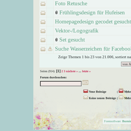
Foto Retusche
Frühlingsdesign für Hufeisen
Homepagedesign gecodet gesucht
Vektor-/Logografik
Set gesucht
Suche Wasserzeichen für Faceboo
Zeige Themen 1 bis 23 von 21.006, sortiert n
[1]
Seiten (914):
2
3
nächste »
...
letzte »
Forum durchsuchen:
Neue Beiträge
(
Mehr 
Keine neuen Beiträge
(
Mehr 
Forensoftware:
Burni