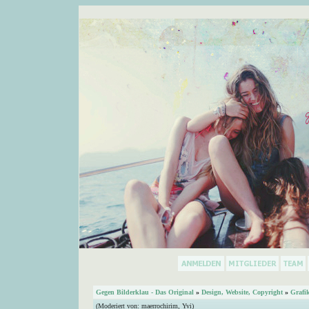
Gegen Bilderklau - Das Original
»
Design, Website, Copyright
»
Grafi
(Moderiert von:
maerrochirim
,
Yvi
)