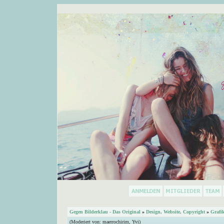
Gegen Bilderklau - Das Original
»
Design, Website, Copyright
»
Grafi
(Moderiert von:
maerrochirim
,
Yvi
)