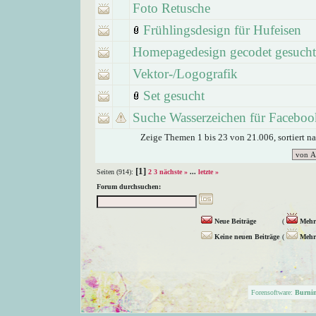
Foto Retusche
Frühlingsdesign für Hufeisen
Homepagedesign gecodet gesucht
Vektor-/Logografik
Set gesucht
Suche Wasserzeichen für Faceboo
Zeige Themen 1 bis 23 von 21.006, sortiert n
[1]
Seiten (914):
2
3
nächste »
...
letzte »
Forum durchsuchen:
Neue Beiträge
(
Mehr 
Keine neuen Beiträge
(
Mehr 
Forensoftware:
Burni