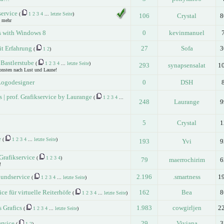
service
(
1
2
3
4
...
letzte Seite
)
106
Crystal
8
& mehr
s with Windows 8
0
kevinmanuel
it Erfahrung
27
Sofa
3
(
1
2
)
 Bastlerstube
(
1
2
3
4
...
letzte Seite
)
293
synapsensalat
1
nsten nach Lust und Laune!
Logodesigner
0
DSH
s | prof. Grafikservice by Laurange
(
1
2
3
4
...
248
Laurange
9
5
Crystal
1
e
(
1
2
3
4
...
letzte Seite
)
193
Yvi
9
Grafikservice
(
1
2
3
4
)
79
maerrochirim
6
!
roundservice
2.196
.smartness
1
(
1
2
3
4
...
letzte Seite
)
ce für virtuelle Reiterhöfe
162
Bea
8
(
1
2
3
4
...
letzte Seite
)
 Grafics
1.983
cowgirljen
2
(
1
2
3
4
...
letzte Seite
)
ervice
29
Viviana
3
(
1
2
)