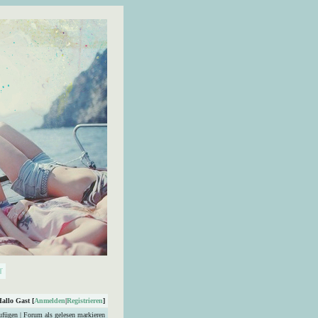
Hallo Gast [
Anmelden
|
Registrieren
]
ufügen
|
Forum als gelesen markieren