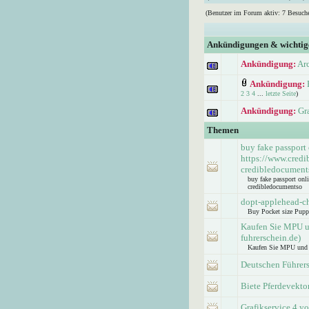
(Benutzer im Forum aktiv: 7 Besuche
Ankündigungen & wichti
Ankündigung:
Ar
Ankündigung:
2
3
4
...
letzte Seite
)
Ankündigung:
Gr
Themen
buy fake passport
https://www.credi
credibledocument
buy fake passport onl
credibledocumentso
dopt-applehead-c
Buy Pocket size Pupp
Kaufen Sie MPU un
fuhrerschein.de)
Kaufen Sie MPU und Fü
Deutschen Führer
Biete Pferdevektor
Grafikservice 4 yo