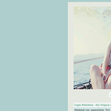
Gegen Bilderklau - Das Original
(Moderiert von:
maerrochirim
,
Yvi
)