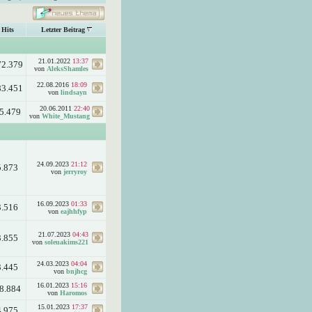
Hits
Letzter Beitrag
21.01.2022
13:37
72.379
von
AleksShamles
22.08.2016
18:09
83.451
von
lindsayn
20.06.2011
22:40
5.479
von
White_Mustang
24.09.2023
21:12
5.873
von
jerryroy
16.09.2023
01:33
3.516
von
eajhhfyp
21.07.2023
04:43
3.855
von
soleuakims221
24.03.2023
04:04
3.445
von
bnjhcg
16.01.2023
15:16
8.884
von
Haromos
15.01.2023
17:37
4.975