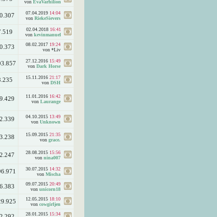
von
EvaVarhilion
07.04.2019
14:04
0.307
von
RiekeSievers
02.04.2018
16:41
7.519
von
kevinmanuel
08.02.2017
19:24
0.373
von *Liv
27.12.2016
15:49
03.857
von
Dark Horse
15.11.2016
21:17
8.235
von
DSH
11.01.2016
16:42
9.429
von
Laurange
04.10.2015
13:49
2.339
von
Unknown
15.09.2015
21:35
3.238
von
grace.
28.08.2015
15:56
2.247
von
nina007
30.07.2015
14:32
96.971
von
Mischa
09.07.2015
20:49
6.383
von
unicorn18
12.05.2015
18:10
29.925
von
cowgirljen
28.01.2015
15:34
2.292