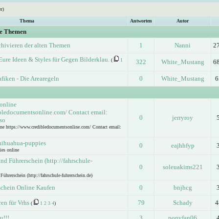
r)
Thema
Antworten
Autor
ge Themen
chivieren der alten Themen
1
Nanni
2
Eure Ideen & Styles für Gegen Bilderklau.
(
1
322
White_Mustang
6
afiken - Die Arearegeln
0
White_Mustang
6
 online
bledocumentsonline.com/ Contact email:
0
jerryroy
so
ine https://www.credibledocumentsonline.com/ Contact email:
hihuahua-puppies
0
eajhhfyp
ies online
d Führerschein (http://fahrschule-
0
soleuakims221
hrerschein (http://fahrschule-fuhrerschein.de)
schein Online Kaufen
0
bnjhcg
en für Vrhs
79
Schady
4
(
1
2
3
4
)
u!!!
3
ponyfan06