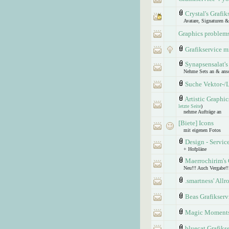
Crystal's Grafik
Avatare, Signaturen 
Graphics problem
Grafikservice m
Synapsensalat's
Nehme Sets an & anso
Suche Vektor-/
Artistic Graphic
letzte Seite
)
nehme Aufträge an
[Biete] Icons
mit eigenen Fotos
Design - Servic
+ Hofpläne
Maerrochirim's 
Neu!!! Auch Vergabe!!
.smartness' All
Beas Grafikservi
Magic Moments
bluecat Grafiks