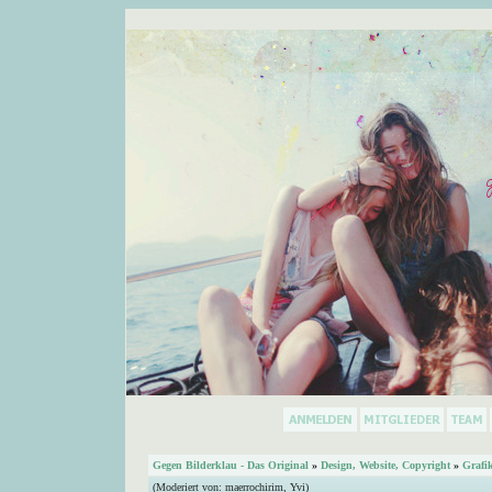
Gegen Bilderklau - Das Original
»
Design, Website, Copyright
»
Grafi
(Moderiert von:
maerrochirim
,
Yvi
)