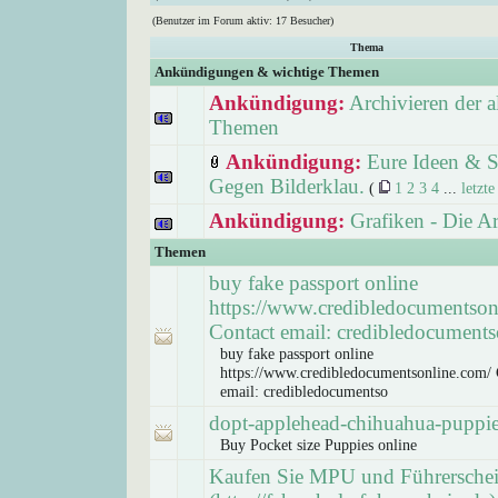
(Benutzer im Forum aktiv: 17 Besucher)
Thema
Ankündigungen & wichtige Themen
Ankündigung:
Archivieren der a
Themen
Ankündigung:
Eure Ideen & S
Gegen Bilderklau.
(
1
2
3
4
...
letzte
Ankündigung:
Grafiken - Die A
Themen
buy fake passport online
https://www.credibledocumentson
Contact email: credibledocuments
buy fake passport online
https://www.credibledocumentsonline.com/ 
email: credibledocumentso
dopt-applehead-chihuahua-puppi
Buy Pocket size Puppies online
Kaufen Sie MPU und Führersche