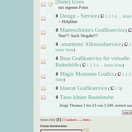
[Biete] Icons
mit eigenen Fotos
Design - Service
(
1
2
3
4
...
letzte
+ Hofpläne
Maerrochirim's Grafikservice
(
Neu!!! Auch Vergabe!!!
.smartness' Allroundservice
(
1
letzte Seite
)
Beas Grafikservice für virtuelle
Reiterhöfe
(
1
2
3
4
...
letzte Seite
)
Magic Moments Grafics
(
1
2
3
Seite
)
bluecat Grafikservice
(
1
2
)
Taras kleine Bastelstube
Zeige Themen 1 bis 23 von 3.249, sortiert n
[1]
Seiten (142):
2
3
nächste »
...
letzte »
Forum durchsuchen: