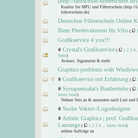
(http://fahrschule-fuhrerschein.de)
Kaufen Sie MPU und Führerschein (http://f
fuhrerschein.de)
Deutschen Führerschein Online 
Biete Pferdevektoren für Vrhs
(
Grafikservice 4 you!!!
Crystal's Grafikservice
(
1
2
3
4
.
Seite
)
Avatare, Signaturen & mehr
Graphics problems with Windows
Grafikservice mit Erfahrung
(
Synapsensalat's Bastlerstube
(
letzte Seite
)
Nehme Sets an & ansonsten nach Lust und 
Suche Vektor-/Logodesigner
Artistic Graphics | prof. Grafiks
Laurange
(
1
2
3
4
...
letzte Seite
)
nehme Aufträge an