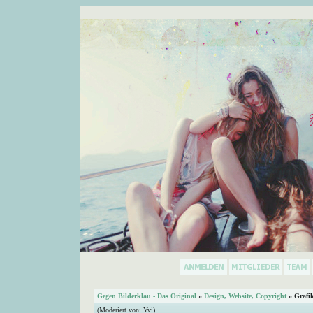
Gegen Bilderklau - Das Original
»
Design, Website, Copyright
» Grafi
(Moderiert von:
Yvi
)