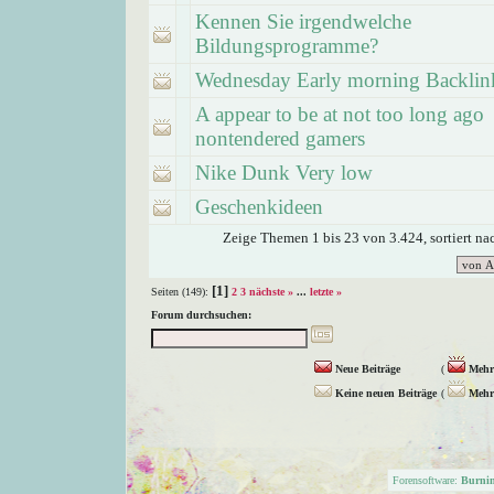
Kennen Sie irgendwelche
Bildungsprogramme?
Wednesday Early morning Backlin
A appear to be at not too long ago
nontendered gamers
Nike Dunk Very low
Geschenkideen
Zeige Themen 1 bis 23 von 3.424, sortiert n
[1]
Seiten (149):
2
3
nächste »
...
letzte »
Forum durchsuchen:
Neue Beiträge
(
Mehr 
Keine neuen Beiträge
(
Mehr 
Forensoftware:
Burni