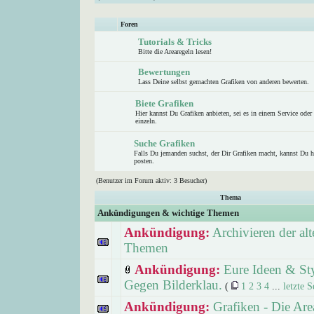
Foren
Tutorials & Tricks
Bitte die Arearegeln lesen!
Bewertungen
Lass Deine selbst gemachten Grafiken von anderen bewerten.
Biete Grafiken
Hier kannst Du Grafiken anbieten, sei es in einem Service oder
einzeln.
Suche Grafiken
Falls Du jemanden suchst, der Dir Grafiken macht, kannst Du h
posten.
(Benutzer im Forum aktiv: 3 Besucher)
Thema
Ankündigungen & wichtige Themen
Ankündigung:
Archivieren der alt
Themen
Ankündigung:
Eure Ideen & Sty
Gegen Bilderklau.
(
1
2
3
4
...
letzte S
Ankündigung:
Grafiken - Die Are