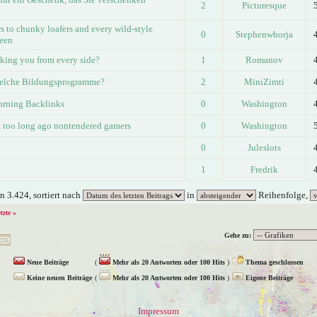
2
Picturesque
s to chunky loafers and every wild-style
0
Stephenwborja
ween
cking you from every side?
1
Romanov
welche Bildungsprogramme?
2
MiniZimti
rning Backlinks
0
Washington
ot too long ago nontendered gamers
0
Washington
0
Juleslots
1
Fredrik
 3.424, sortiert nach
in
Reihenfolge,
etzte »
Gehe zu:
Neue Beiträge
(
Mehr als 20 Antworten oder 100 Hits
)
Thema geschlossen
Keine neuen Beiträge
(
Mehr als 20 Antworten oder 100 Hits
)
Eigene Beiträge
Impressum