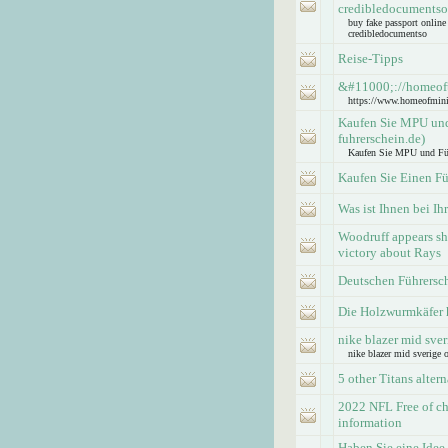
credibledocumentso
buy fake passport onlin
credibledocumentso
Reise-Tipps
&#11000;://homeof
https://www.homeofmin
Kaufen Sie MPU und 
fuhrerschein.de)
Kaufen Sie MPU und Führe
Kaufen Sie Einen Fü
Was ist Ihnen bei Ih
Woodruff appears sha
victory about Rays
Deutschen Führersc
Die Holzwurmkäfer 
nike blazer mid sver
nike blazer mid sverige 
5 other Titans alter
2022 NFL Free of ch
information
Haben Sie eine Idee