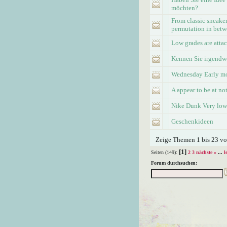
möchten?
From classic sneaker
permutation in bet
Low grades are atta
Kennen Sie irgend
Wednesday Early mo
A appear to be at n
Nike Dunk Very low
Geschenkideen
Zeige Themen 1 bis 23 von
[1]
Seiten (149):
2
3
nächste »
...
l
Forum durchsuchen: