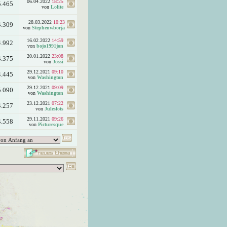
06.04.2022
18:25
5.465
von
Lolite
28.03.2022
10:23
4.309
von
Stephenwborja
16.02.2022
14:59
4.992
von
bojo1991jon
20.01.2022
23:08
4.375
von
Jossi
29.12.2021
09:10
4.445
von
Washington
29.12.2021
09:09
5.090
von
Washington
23.12.2021
07:22
4.257
von
Juleslots
29.11.2021
09:26
4.558
von
Picturesque