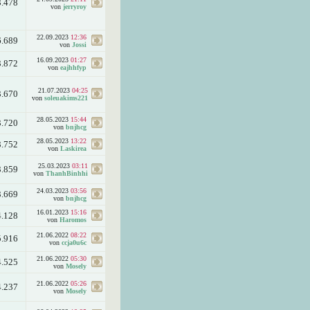
3.478
von
jerryroy
22.09.2023
12:36
6.689
von
Jossi
16.09.2023
01:27
3.872
von
eajhhfyp
21.07.2023
04:25
3.670
von
soleuakims221
28.05.2023
15:44
3.720
von
bnjhcg
28.05.2023
13:22
3.752
von
Laskirea
25.03.2023
03:11
3.859
von
ThanhBinhhi
24.03.2023
03:56
3.669
von
bnjhcg
16.01.2023
15:16
4.128
von
Haromos
21.06.2022
08:22
5.916
von
ccja0u6c
21.06.2022
05:30
4.525
von
Mosely
21.06.2022
05:26
4.237
von
Mosely