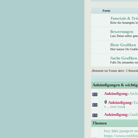
Foren
Tutorials & Tri
Bitte die Arearegeln le
Bewertungen
Lass Deine selbst gem
Biete Grafiken
Hier kannst Du Grafike
Suche Grafiken
Falls Du jemanden suc
(Benutzer im Forum aktiv: 2 Besuche
Ankündigungen & wichti
Ankündigung:
Arch
Ankündigung:
Eu
4
...
letzte Seite
)
Ankündigung:
Graf
Themen
buy fake passport o
https://www.credib