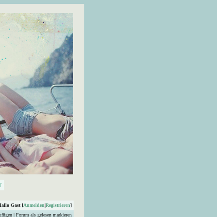
Hallo Gast [
Anmelden
|
Registrieren
]
ufügen
|
Forum als gelesen markieren