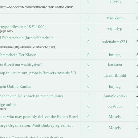
0
jerryroy
e https://www.credibledocumentsonline.com/ Contact email:
5
MiniZimti
toypoodles.com/ &#11000;
0
eajhhfyp
ipups.com/
Führerschein (http://fahrschule-
0
soleuakims221
rschein (http://fahrschule-fuhrerschein.de)
hrerschein Der Klasse
0
bnjhcg
rer Arbeit am wichtigsten?
0
Laskirea
rp in just return, propels Brewers towards 5-3
0
ThanhBinhhi
hein Online Kaufen
0
bnjhcg
haben den Holzblock in meinem Haus
3
AnnaSokolski
ige online
0
ccja0u6c
online
nates who may possibly deliver the Expert Bowl
0
Mosely
arge Organization: Matt Barkley agreement
0
Mosely
 für ein Geschenk, das Sie verschenken