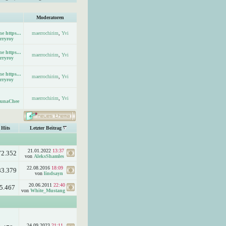
Moderatoren
e https...
maerrochirim
,
Yvi
erryroy
e https...
maerrochirim
,
Yvi
erryroy
e https...
maerrochirim
,
Yvi
erryroy
maerrochirim
,
Yvi
unaChee
Hits
Letzter Beitrag
21.01.2022
13:37
72.352
von
AleksShamles
22.08.2016
18:09
83.379
von
lindsayn
20.06.2011
22:40
5.467
von
White_Mustang
24.09.2023
21:11