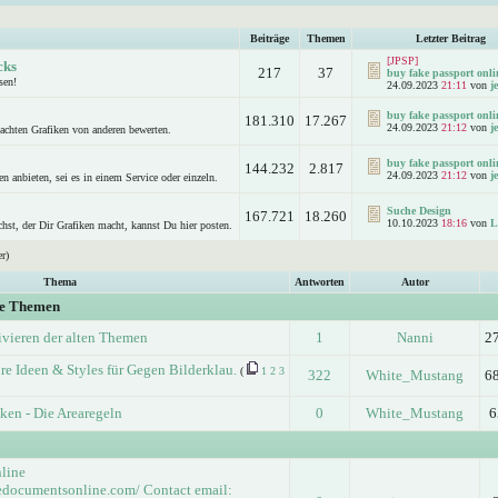
Beiträge
Themen
Letzter Beitrag
[JPSP]
cks
217
37
buy fake passport onlin
sen!
24.09.2023
21:11
von
j
buy fake passport onlin
181.310
17.267
24.09.2023
21:12
von
j
achten Grafiken von anderen bewerten.
buy fake passport onlin
144.232
2.817
24.09.2023
21:12
von
j
n anbieten, sei es in einem Service oder einzeln.
Suche Design
167.721
18.260
10.10.2023
18:16
von
L
hst, der Dir Grafiken macht, kannst Du hier posten.
r)
Thema
Antworten
Autor
ge Themen
ivieren der alten Themen
1
Nanni
2
re Ideen & Styles für Gegen Bilderklau.
(
1
2
3
322
White_Mustang
6
iken - Die Arearegeln
0
White_Mustang
6
nline
ledocumentsonline.com/ Contact email: