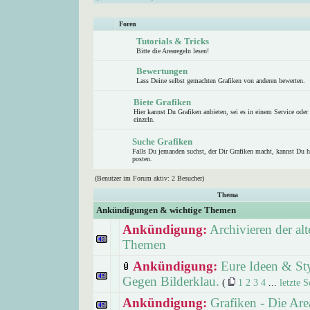
Foren
Tutorials & Tricks
Bitte die Arearegeln lesen!
Bewertungen
Lass Deine selbst gemachten Grafiken von anderen bewerten.
Biete Grafiken
Hier kannst Du Grafiken anbieten, sei es in einem Service oder
einzeln.
Suche Grafiken
Falls Du jemanden suchst, der Dir Grafiken macht, kannst Du h
posten.
(Benutzer im Forum aktiv: 2 Besucher)
Thema
Ankündigungen & wichtige Themen
Ankündigung:
Archivieren der alt
Themen
Ankündigung:
Eure Ideen & Sty
Gegen Bilderklau.
(
1
2
3
4
...
letzte S
Ankündigung:
Grafiken - Die Are