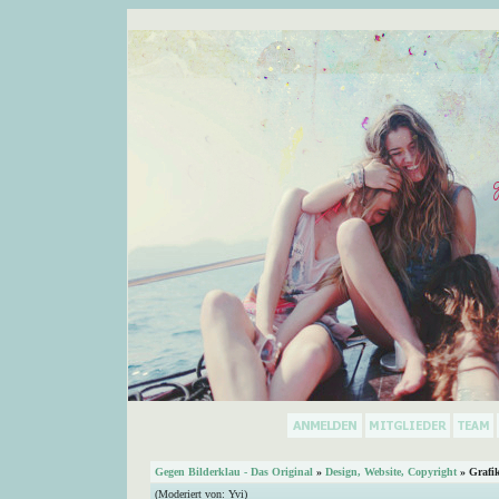
Gegen Bilderklau - Das Original
»
Design, Website, Copyright
» Grafi
(Moderiert von:
Yvi
)