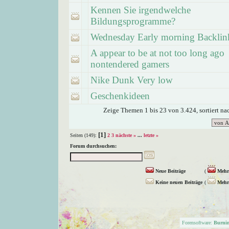
Kennen Sie irgendwelche
Bildungsprogramme?
Wednesday Early morning Backlin
A appear to be at not too long ago
nontendered gamers
Nike Dunk Very low
Geschenkideen
Zeige Themen 1 bis 23 von 3.424, sortiert n
[1]
Seiten (149):
2
3
nächste »
...
letzte »
Forum durchsuchen:
Neue Beiträge
(
Mehr 
Keine neuen Beiträge
(
Mehr 
Forensoftware:
Burni