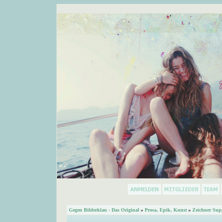
Gegen Bilderklau - Das Original
»
Prosa, Epik, Kunst
»
Zeichner Sup