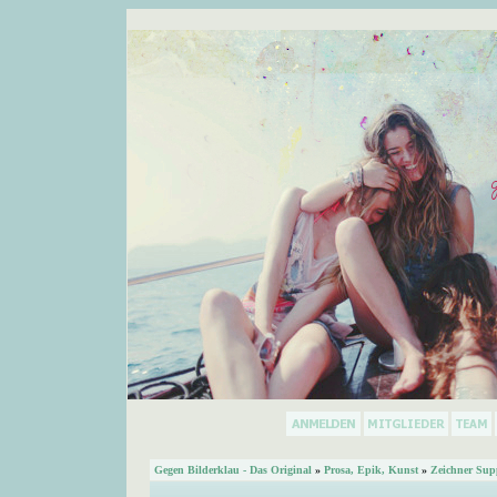
Gegen Bilderklau - Das Original
»
Prosa, Epik, Kunst
»
Zeichner Sup