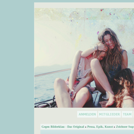
Gegen Bilderklau - Das Original
»
Prosa, Epik, Kunst
»
Zeichner Sup