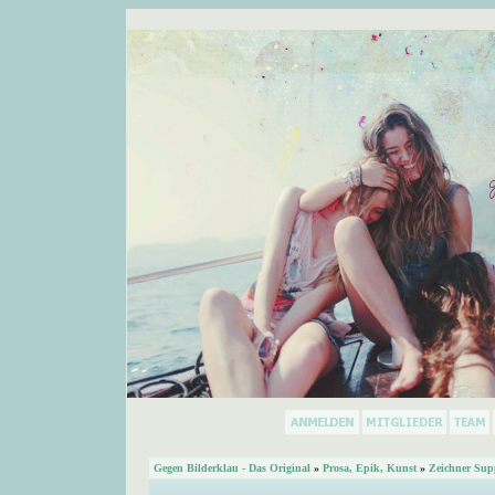
Gegen Bilderklau - Das Original
»
Prosa, Epik, Kunst
»
Zeichner Sup