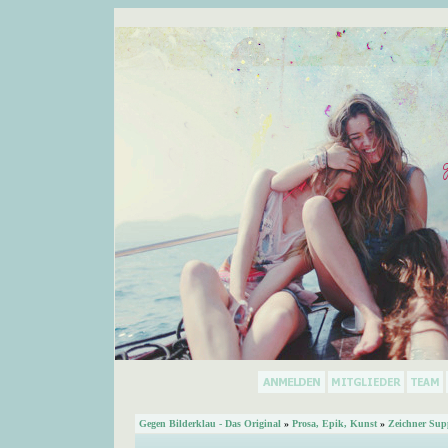
Gegen Bilderklau - Das Original
»
Prosa, Epik, Kunst
»
Zeichner Sup