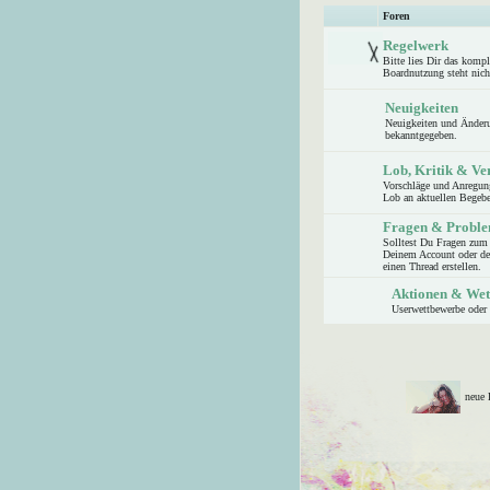
Foren
Regelwerk
Bitte lies Dir das komp
Boardnutzung steht nic
Neuigkeiten
Neuigkeiten und Änder
bekanntgegeben.
Lob, Kritik & Ve
Vorschläge und Anregung
Lob an aktuellen Begeben
Fragen & Probl
Solltest Du Fragen zum
Deinem Account oder der
einen Thread erstellen.
Aktionen & Wet
Userwettbewerbe oder 
neue