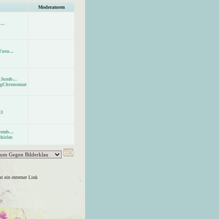
Moderatoren
...
oru...
 Jumb...
ingChronomat
33
emb...
chirim
t ein externer Link