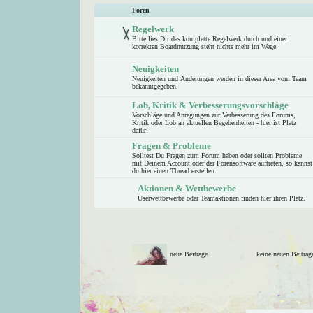
Foren
Regelwerk
Bitte lies Dir das komplette Regelwerk durch und einer
korrekten Boardnutzung steht nichts mehr im Wege.
Neuigkeiten
Neuigkeiten und Änderungen werden in dieser Area vom Team
bekanntgegeben.
Lob, Kritik & Verbesserungsvorschläge
Vorschläge und Anregungen zur Verbesserung des Forums,
Kritik oder Lob an aktuellen Begebenheiten - hier ist Platz
dafür!
Fragen & Probleme
Solltest Du Fragen zum Forum haben oder sollten Probleme
mit Deinem Account oder der Forensoftware auftreten, so kannst
du hier einen Thread erstellen.
Aktionen & Wettbewerbe
Userwettbewerbe oder Teamaktionen finden hier ihren Platz.
neue Beiträge
keine neuen Beitr