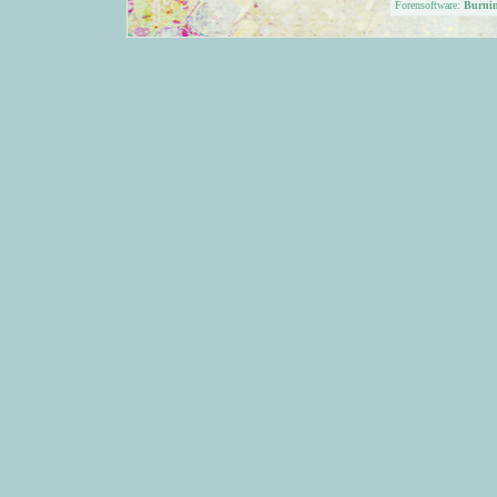
Forensoftware:
Burni