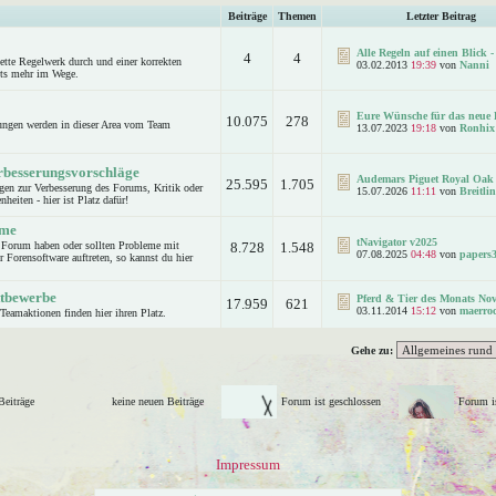
Beiträge
Themen
Letzter Beitrag
Alle Regeln auf einen Blick - 
4
4
lette Regelwerk durch und einer korrekten
03.02.2013
19:39
von
Nanni
hts mehr im Wege.
Eure Wünsche für das neue F
10.075
278
ungen werden in dieser Area vom Team
13.07.2023
19:18
von
Ronhix
rbesserungsvorschläge
Audemars Piguet Royal Oak
25.595
1.705
en zur Verbesserung des Forums, Kritik oder
15.07.2026
11:11
von
Breitl
heiten - hier ist Platz dafür!
eme
tNavigator v2025
 Forum haben oder sollten Probleme mit
8.728
1.548
07.08.2025
04:48
von
papers
 Forensoftware auftreten, so kannst du hier
tbewerbe
Pferd & Tier des Monats Nov
17.959
621
03.11.2014
15:12
von
maerro
Teamaktionen finden hier ihren Platz.
Gehe zu:
 Beiträge
keine neuen Beiträge
Forum ist geschlossen
Forum is
Impressum