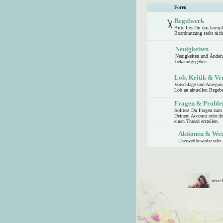
Foren
Regelwerk
Bitte lies Dir das komp
Boardnutzung steht nic
Neuigkeiten
Neuigkeiten und Änder
bekanntgegeben.
Lob, Kritik & Ve
Vorschläge und Anregung
Lob an aktuellen Begeben
Fragen & Probl
Solltest Du Fragen zum
Deinem Account oder der
einen Thread erstellen.
Aktionen & Wet
Userwettbewerbe oder 
neue