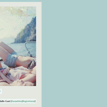
Hallo Gast [
Anmelden
|
Registrieren
]