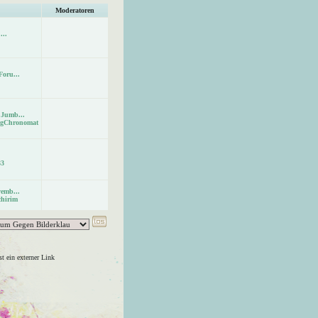
Moderatoren
...
oru...
 Jumb...
ingChronomat
33
emb...
chirim
t ein externer Link