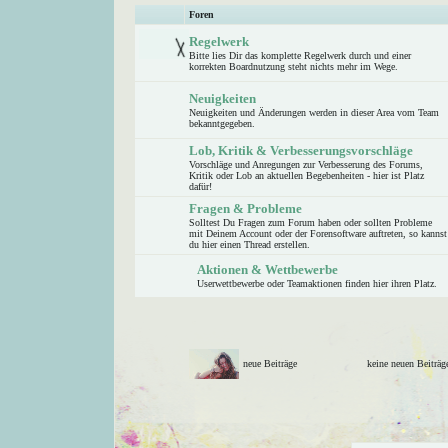
Foren
Regelwerk
Bitte lies Dir das komplette Regelwerk durch und einer
korrekten Boardnutzung steht nichts mehr im Wege.
Neuigkeiten
Neuigkeiten und Änderungen werden in dieser Area vom Team
bekanntgegeben.
Lob, Kritik & Verbesserungsvorschläge
Vorschläge und Anregungen zur Verbesserung des Forums,
Kritik oder Lob an aktuellen Begebenheiten - hier ist Platz
dafür!
Fragen & Probleme
Solltest Du Fragen zum Forum haben oder sollten Probleme
mit Deinem Account oder der Forensoftware auftreten, so kannst
du hier einen Thread erstellen.
Aktionen & Wettbewerbe
Userwettbewerbe oder Teamaktionen finden hier ihren Platz.
neue Beiträge
keine neuen Beitr