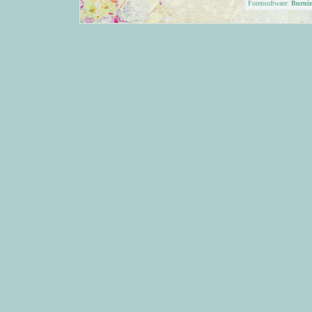
Forensoftware:
Burni