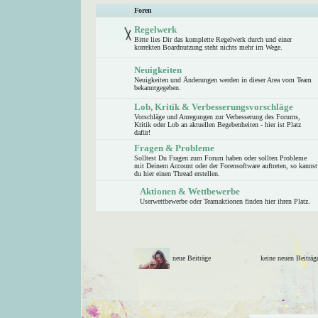
Foren
Regelwerk
Bitte lies Dir das komplette Regelwerk durch und einer
korrekten Boardnutzung steht nichts mehr im Wege.
Neuigkeiten
Neuigkeiten und Änderungen werden in dieser Area vom Team
bekanntgegeben.
Lob, Kritik & Verbesserungsvorschläge
Vorschläge und Anregungen zur Verbesserung des Forums,
Kritik oder Lob an aktuellen Begebenheiten - hier ist Platz
dafür!
Fragen & Probleme
Solltest Du Fragen zum Forum haben oder sollten Probleme
mit Deinem Account oder der Forensoftware auftreten, so kannst
du hier einen Thread erstellen.
Aktionen & Wettbewerbe
Userwettbewerbe oder Teamaktionen finden hier ihren Platz.
neue Beiträge
keine neuen Beitr