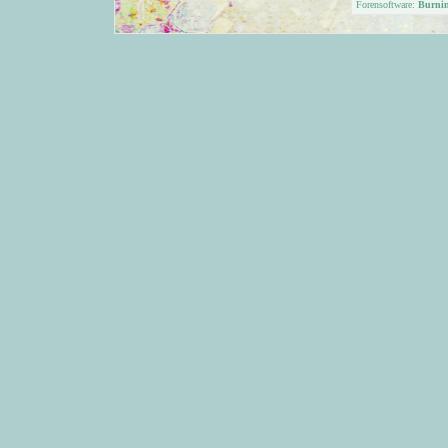
Forensoftware:
Burni