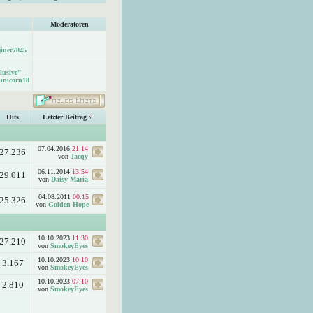
Moderatoren
h
jiuer7845
lusive"
unicorn18
Hits
Letzter Beitrag
07.04.2016
21:14
27.236
von
Jacqy
06.11.2014
13:54
29.011
von
Daisy Maria
04.08.2011
00:15
25.326
von
Golden Hope
10.10.2023
11:30
27.210
von
SmokeyEyes
10.10.2023
10:10
3.167
von
SmokeyEyes
10.10.2023
07:10
2.810
von
SmokeyEyes