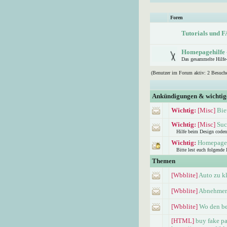
Foren
Tutorials und 
Homepagehilfe 
Das gesammelte Hilfe-
(Benutzer im Forum aktiv: 2 Besuche
Ankündigungen & wichti
Wichtig:
[Misc]
Bie
Wichtig:
[Misc]
Suc
Hilfe beim Design coden
Wichtig:
Homepageh
Bitte lest euch folgende
Themen
[Wbblite]
Auto zu k
[Wbblite]
Abnehmer 
[Wbblite]
Wo den be
[HTML]
buy fake pa