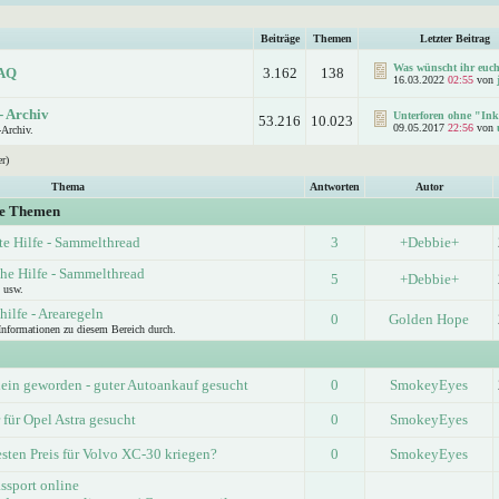
Beiträge
Themen
Letzter Beitrag
Was wünscht ihr euc
FAQ
3.162
138
16.03.2022
02:55
von
- Archiv
Unterforen ohne "Ink
53.216
10.023
09.05.2017
22:56
von
Archiv.
r)
Thema
Antworten
Autor
ge Themen
te Hilfe - Sammelthread
3
+Debbie+
he Hilfe - Sammelthread
5
+Debbie+
 usw.
ilfe - Arearegeln
0
Golden Hope
 Informationen zu diesem Bereich durch.
lein geworden - guter Autoankauf gesucht
0
SmokeyEyes
für Opel Astra gesucht
0
SmokeyEyes
sten Preis für Volvo XC-30 kriegen?
0
SmokeyEyes
ssport online