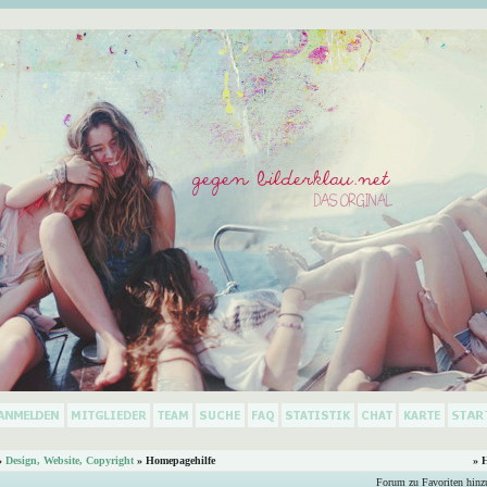
»
Design, Website, Copyright
» Homepagehilfe
» 
Forum zu Favoriten hinz