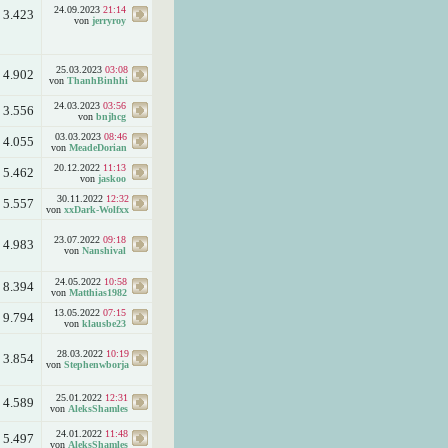
24.09.2023
21:14
3.423
von
jerryroy
25.03.2023
03:08
4.902
von
ThanhBinhhi
24.03.2023
03:56
3.556
von
bnjhcg
03.03.2023
08:46
4.055
von
MeadeDorian
20.12.2022
11:13
5.462
von
jaskoo
30.11.2022
12:32
5.557
von
xxDark-Wolfxx
23.07.2022
09:18
4.983
von
Nanshival
24.05.2022
10:58
8.394
von
Matthias1982
13.05.2022
07:15
9.794
von
klausbe23
28.03.2022
10:19
3.854
von
Stephenwborja
25.01.2022
12:31
4.589
von
AleksShamles
24.01.2022
11:48
5.497
von
AleksShamles