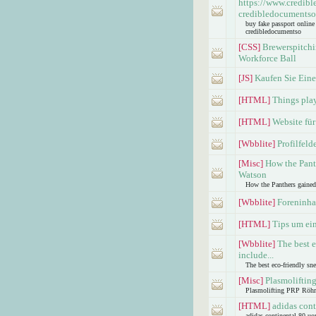
https://www.credib
credibledocumentso
buy fake passport onlin
credibledocumentso
[CSS]
Brewerspitchi
Workforce Ball
[JS]
Kaufen Sie Eine
[HTML]
Things pla
[HTML]
Website fü
[Wbblite]
Profilfeld
[Misc]
How the Pant
Watson
How the Panthers gaine
[Wbblite]
Foreninha
[HTML]
Tips um ein
[Wbblite]
The best e
include...
The best eco-friendly sne
[Misc]
Plasmoliftin
Plasmolifting PRP Röhr
[HTML]
adidas con
adidas continental 80 u