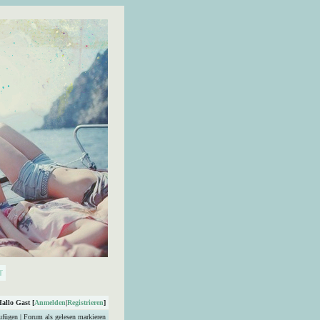
Hallo Gast [
Anmelden
|
Registrieren
]
ufügen
|
Forum als gelesen markieren