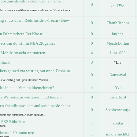
ledocumentsonline.com/ Contact email:
0
jerryroy
e https://www.credibledocumentsonline.com/ Contact email:
ng shuts down Reds inside 5-1 earn - Brew
0
ThanhBinhhi
n Führerschein Der Klasse
0
bnjhcg
yers can do within NBA 2K games
0
MeadeDorian
r Mobile Ansicht optimieren
4
Lisa1008
erhack
3
*Liv
hers gained via wasting out upon Deshaun
0
Nanshival
d via wasting out upon Deshaun Watson
lte in neue Version übernehmen?
4
Yvi
e Webseite zu verbessern und fördern
8
InstaHorst
co-friendly sneakers and sustainable shoes
0
Stephenwborja
akers and sustainable shoes include...
g PRP Röhrchen
1
zonka
chen
tinental 80 uomo nere
1
nicolefinch92
omo nere