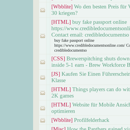
[Wbblite]
Wo den besten Preis für
30 kriegen?
[HTML]
buy fake passport online
https://www.credibledocumentsonl
Contact email: credibledocumentso
buy fake passport online
https://www.credibledocumentsonline.com/ Co
credibledocumentso
[CSS]
Brewerspitching shuts down
inside 5-1 earn - Brew Workforce B
[JS]
Kaufen Sie Einen Führerschei
Klasse
[HTML]
Things players can do w
2K games
[HTML]
Website für Mobile Ansic
optimieren
[Wbblite]
Profilfelderhack
[Misc]
How the Panthers gained vi