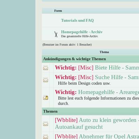
Foren
Tutorials und FAQ
Homepagehilfe - Archiv
Das gesammelte Hilfe-Archiv.
(Benutzer im Forum aktiv: 1 Besucher)
Thema
Ankündigungen & wichtige Themen
Wichtig:
[Misc]
Biete Hilfe - Sam
Wichtig:
[Misc]
Suche Hilfe - Sam
Hilfe beim Design coden usw.
Wichtig:
Homepagehilfe - Areareg
Bitte lest euch folgende Informationen zu di
durch.
Themen
[Wbblite]
Auto zu klein geworden -
Autoankauf gesucht
[Wbblite]
Abnehmer für Opel Astra