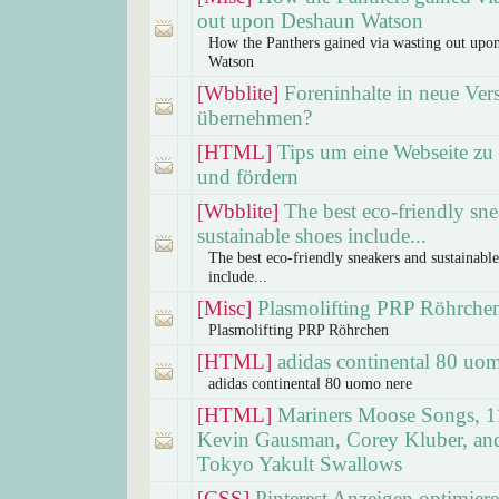
out upon Deshaun Watson
How the Panthers gained via wasting out upo
Watson
[Wbblite]
Foreninhalte in neue Ver
übernehmen?
[HTML]
Tips um eine Webseite zu
und fördern
[Wbblite]
The best eco-friendly sn
sustainable shoes include...
The best eco-friendly sneakers and sustainable
include...
[Misc]
Plasmolifting PRP Röhrche
Plasmolifting PRP Röhrchen
[HTML]
adidas continental 80 uo
adidas continental 80 uomo nere
[HTML]
Mariners Moose Songs, 1
Kevin Gausman, Corey Kluber, and
Tokyo Yakult Swallows
[CSS]
Pinterest Anzeigen optimier