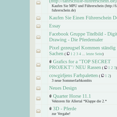
(http://fahrschule-fuhrerschein.de)
Kaufen Sie MPU und Führerschein (http://f
fuhrerschein.de)
Kaufen Sie Einen Führerschein D
Essay
Facebook Gruppe Titelbild - Digi
Drawing - Die Pferdemaler
Pixel gezeugsel Kommen ständig
Sachen
(
1
2
3
4
...
letzte Seite
)
Grafics for a "TOP SECRET
PROJEKT"/ NEU Rassen
(
1
2
3
)
cowgirljens Farbpaletten
(
1
2
)
3 neue Sommerfarbkombis
Neues Design
Quarter Horse 11.1
Vektoren für Allertal *Klappe die 2.*
3D - Pferde
zur Vergabe!