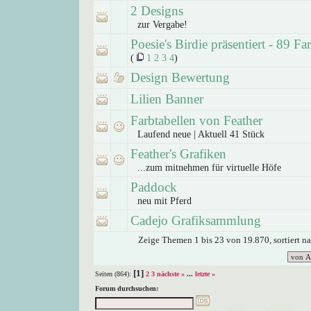
2 Designs
zur Vergabe!
Poesie's Birdie präsentiert - 89 Fa
(
1
2
3
4
)
Design Bewertung
Lilien Banner
Farbtabellen von Feather
Laufend neue | Aktuell 41 Stück
Feather's Grafiken
...zum mitnehmen für virtuelle Höfe
Paddock
neu mit Pferd
Cadejo Grafiksammlung
Zeige Themen 1 bis 23 von 19.870, sortiert n
[1]
Seiten (864):
2
3
nächste »
...
letzte »
Forum durchsuchen: