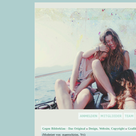
Gegen Bilderklau - Das Original
»
Design, Website, Copyright
»
Grafi
(Moderiert von:
maerrochirim
,
Yvi
)