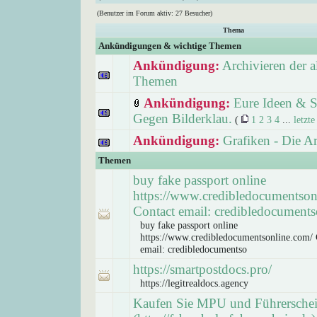
(Benutzer im Forum aktiv: 27 Besucher)
Thema
Ankündigungen & wichtige Themen
Ankündigung:
Archivieren der a
Themen
Ankündigung:
Eure Ideen & S
Gegen Bilderklau.
(
1
2
3
4
...
letzte
Ankündigung:
Grafiken - Die A
Themen
buy fake passport online
https://www.credibledocumentson
Contact email: credibledocuments
buy fake passport online
https://www.credibledocumentsonline.com/ 
email: credibledocumentso
https://smartpostdocs.pro/
https://legitrealdocs.agency
Kaufen Sie MPU und Führersche