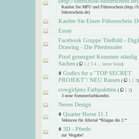
(http://fahrschule-fuhrerschein.de)
Kaufen Sie MPU und Führerschein (http://f
fuhrerschein.de)
Kaufen Sie Einen Führerschein D
Essay
Facebook Gruppe Titelbild - Digi
Drawing - Die Pferdemaler
Pixel gezeugsel Kommen ständig
Sachen
(
1
2
3
4
...
letzte Seite
)
Grafics for a "TOP SECRET
PROJEKT"/ NEU Rassen
(
1
2
3
)
cowgirljens Farbpaletten
(
1
2
)
3 neue Sommerfarbkombis
Neues Design
Quarter Horse 11.1
Vektoren für Allertal *Klappe die 2.*
3D - Pferde
zur Vergabe!