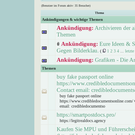
(Benutzer im Forum aktiv: 35 Besucher)
Thema
Ankündigungen & wichtige Themen
Ankündigung:
Archivieren der a
Themen
Ankündigung:
Eure Ideen & S
Gegen Bilderklau.
(
1
2
3
4
...
letzte
Ankündigung:
Grafiken - Die A
Themen
buy fake passport online
https://www.credibledocumentson
Contact email: credibledocuments
buy fake passport online
https://www.credibledocumentsonline.com/ 
email: credibledocumentso
https://smartpostdocs.pro/
https://legitrealdocs.agency
Kaufen Sie MPU und Führersche