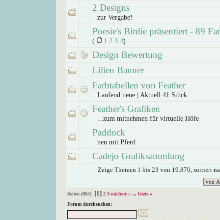
2 Designs
zur Vergabe!
Poesie's Birdie präsentiert - 89 Fa
(
1
2
3
4
)
Design Bewertung
Lilien Banner
Farbtabellen von Feather
Laufend neue | Aktuell 41 Stück
Feather's Grafiken
...zum mitnehmen für virtuelle Höfe
Paddock
neu mit Pferd
Cadejo Grafiksammlung
Zeige Themen 1 bis 23 von 19.870, sortiert n
[1]
Seiten (864):
2
3
nächste »
...
letzte »
Forum durchsuchen: