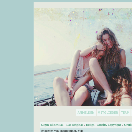
Gegen Bilderklau - Das Original
»
Design, Website, Copyright
»
Grafi
(Moderiert von:
maerrochirim
,
Yvi
)