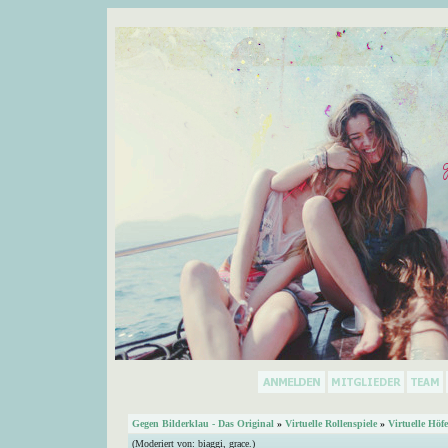
Gegen Bilderklau - Das Original
»
Virtuelle Rollenspiele
»
Virtuelle Höfe
(Moderiert von:
biaggi
,
grace.
)