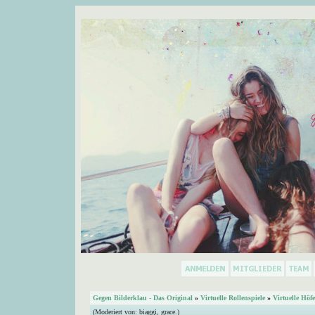
Gegen Bilderklau - Das Original
»
Virtuelle Rollenspiele
»
Virtuelle Höfe
(Moderiert von:
biaggi
,
grace.
)