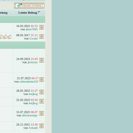
rtung
Letzter Beitrag
16.03.2022
02:52
von
jiuer7845
08.05.2017
21:11
von
Gweni
24.09.2023
21:03
von
jerryroy
21.07.2023
04:17
von
soleuakims221
28.05.2023
15:27
von
bnjhcg
25.03.2023
03:50
von
bnjhcg
15.07.2022
06:07
von
diirrunesigv
26.12.2015
13:30
von
Schatti