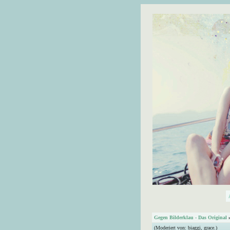
Gegen Bilderklau - Das Original
(Moderiert von:
biaggi
,
grace.
)