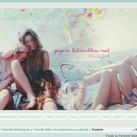
»
Virtuelle Rollenspiele
»
Virtuelle Höfe
»
Eventzentrum Gardebeck
» Turniere
» 
Forum zu Favoriten hinz