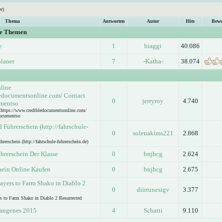
r)
Thema
Antworten
Autor
Hits
Bewe
ge Themen
e
1
biaggi
40.086
planer
7
-Katha-
38.074
nline
ledocumentsonline.com/ Contact
0
jerryroy
4.740
umentso
e https://www.credibledocumentsonline.com/
documentso
Führerschein (http://fahrschule-
0
soleuakims221
2.868
rschein (http://fahrschule-fuhrerschein.de)
hrerschein Der Klasse
0
bnjhcg
2.624
hein Online Kaufen
0
bnjhcg
2.675
layers to Farm Shako in Diablo 2
0
diirrunesigv
3.377
rs to Farm Shako in Diablo 2 Resurrected
gangenes 2015
4
Schatti
9.110