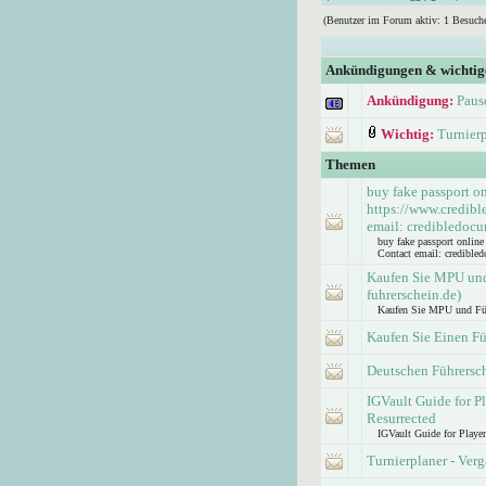
(Benutzer im Forum aktiv: 1 Besuche
Ankündigungen & wichti
Ankündigung:
Paus
Wichtig:
Turnier
Themen
buy fake passport o
https://www.credib
email: credibledoc
buy fake passport onlin
Contact email: credible
Kaufen Sie MPU und 
fuhrerschein.de)
Kaufen Sie MPU und Führe
Kaufen Sie Einen Fü
Deutschen Führersc
IGVault Guide for P
Resurrected
IGVault Guide for Playe
Turnierplaner - Ver