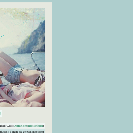
Hallo Gast [
Anmelden
|
Registrieren
]
ufügen
|
Forum als gelesen markieren