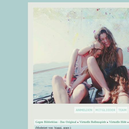
Gegen Bilderklau - Das Original
»
Virtuelle Rollenspiele
»
Virtuelle Höfe
»
(Moderiert von:
biaggi
,
grace.
)