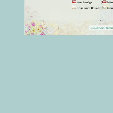
Neue Beiträge
(
Mehr 
Keine neuen Beiträge
(
Mehr 
Forensoftware:
Burni