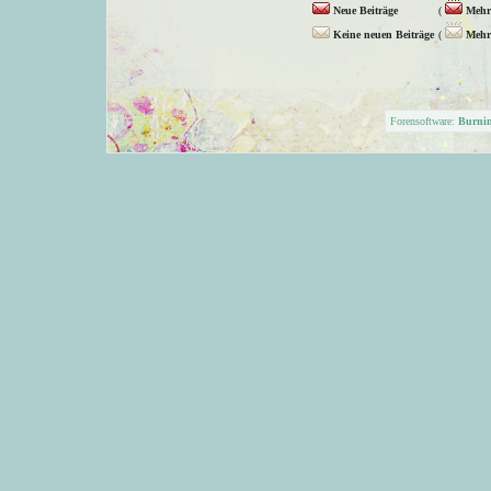
Neue Beiträge
(
Mehr 
Keine neuen Beiträge
(
Mehr 
Forensoftware:
Burni