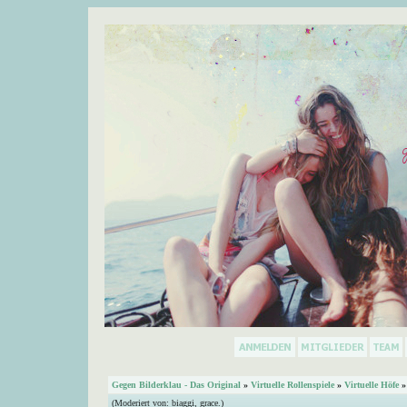
Gegen Bilderklau - Das Original
»
Virtuelle Rollenspiele
»
Virtuelle Höfe
»
(Moderiert von:
biaggi
,
grace.
)