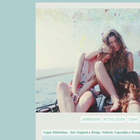
Gegen Bilderklau - Das Original
»
Design, Website, Copyright
»
Homep