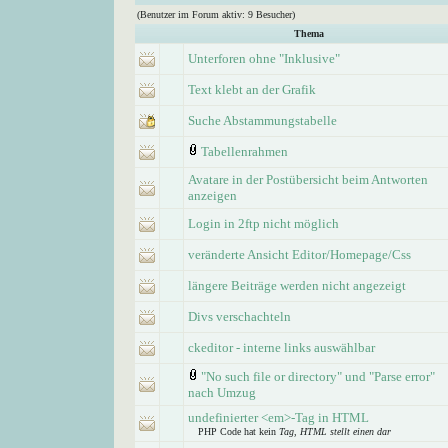
(Benutzer im Forum aktiv: 9 Besucher)
Thema
Unterforen ohne "Inklusive"
Text klebt an der Grafik
Suche Abstammungstabelle
Tabellenrahmen
Avatare in der Postübersicht beim Antworten
anzeigen
Login in 2ftp nicht möglich
veränderte Ansicht Editor/Homepage/Css
längere Beiträge werden nicht angezeigt
Divs verschachteln
ckeditor - interne links auswählbar
"No such file or directory" und "Parse error"
nach Umzug
undefinierter <em>-Tag in HTML
PHP Code hat kein
Tag, HTML stellt einen dar