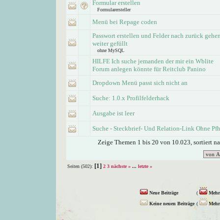
Formular erstellen
Formularersteller
Menü bei Repage coden
Passwort erstellen und Felder nach zurück gehe
weiter gefüllt
ohne MySQL
HILFE Ich suche jemanden der mir ein Wblite
Forum anlegen könnte für Reitclub Panino
Dropdown Menü passt sich nicht an
Suche: 1.0.x Profilfelderhack
Ausgabe ist leer
Suche - Steckbrief- Und Relation-Link Ohne Pf
Zeige Themen 1 bis 20 von 10.023, sortiert n
[1]
Seiten (502):
2
3
nächste »
...
letzte »
Neue Beiträge
(
Mehr 
Keine neuen Beiträge
(
Mehr 