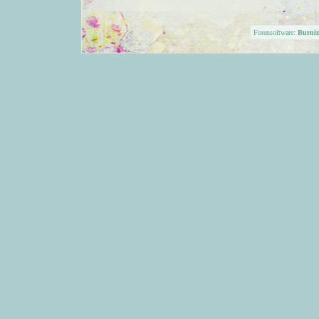
Forensoftware:
Burni