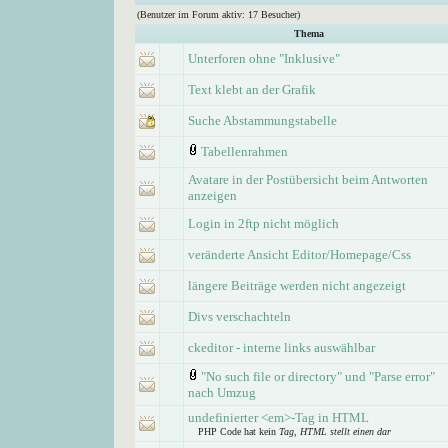
(Benutzer im Forum aktiv: 17 Besucher)
Thema
Unterforen ohne "Inklusive"
Text klebt an der Grafik
Suche Abstammungstabelle
Tabellenrahmen
Avatare in der Postübersicht beim Antworten
anzeigen
Login in 2ftp nicht möglich
veränderte Ansicht Editor/Homepage/Css
längere Beiträge werden nicht angezeigt
Divs verschachteln
ckeditor - interne links auswählbar
"No such file or directory" und "Parse error"
nach Umzug
undefinierter <em>-Tag in HTML
PHP Code hat kein
Tag, HTML stellt einen dar