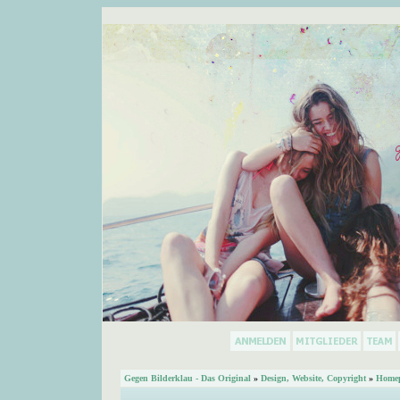
Gegen Bilderklau - Das Original
»
Design, Website, Copyright
»
Homep