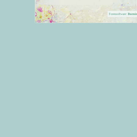
Forensoftware:
Burni