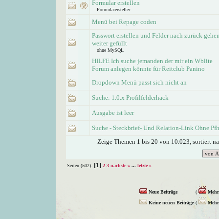
Formular erstellen
Formularersteller
Menü bei Repage coden
Passwort erstellen und Felder nach zurück gehe
weiter gefüllt
ohne MySQL
HILFE Ich suche jemanden der mir ein Wblite
Forum anlegen könnte für Reitclub Panino
Dropdown Menü passt sich nicht an
Suche: 1.0.x Profilfelderhack
Ausgabe ist leer
Suche - Steckbrief- Und Relation-Link Ohne Pf
Zeige Themen 1 bis 20 von 10.023, sortiert n
[1]
Seiten (502):
2
3
nächste »
...
letzte »
Neue Beiträge
(
Mehr 
Keine neuen Beiträge
(
Mehr 