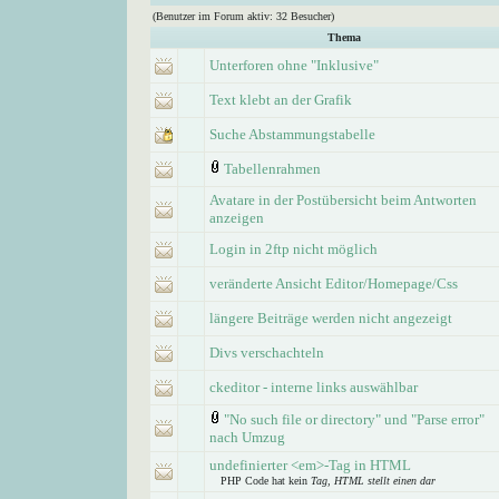
(Benutzer im Forum aktiv: 32 Besucher)
Thema
Unterforen ohne "Inklusive"
Text klebt an der Grafik
Suche Abstammungstabelle
Tabellenrahmen
Avatare in der Postübersicht beim Antworten
anzeigen
Login in 2ftp nicht möglich
veränderte Ansicht Editor/Homepage/Css
längere Beiträge werden nicht angezeigt
Divs verschachteln
ckeditor - interne links auswählbar
"No such file or directory" und "Parse error"
nach Umzug
undefinierter <em>-Tag in HTML
PHP Code hat kein
Tag, HTML stellt einen dar