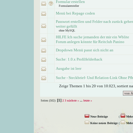
Formular erstellen
Formularersteller
Menü bei Repage coden
Passwort erstellen und Felder nach zurück gehe
weiter gefüllt
ohne MySQL
HILFE Ich suche jemanden der mir ein Wblite
Forum anlegen könnte für Reitclub Panino
Dropdown Menü passt sich nicht an
Suche: 1.0.x Profilfelderhack
Ausgabe ist leer
Suche - Steckbrief- Und Relation-Link Ohne Pf
Zeige Themen 1 bis 20 von 10.023, sortiert n
[1]
Seiten (502):
2
3
nächste »
...
letzte »
Neue Beiträge
(
Mehr 
Keine neuen Beiträge
(
Mehr 