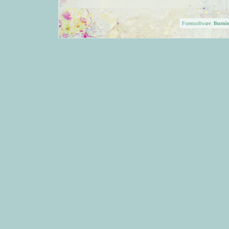
Forensoftware:
Burni