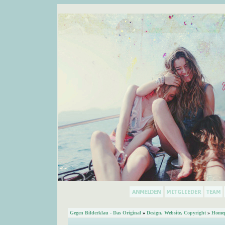
Gegen Bilderklau - Das Original
»
Design, Website, Copyright
»
Homep