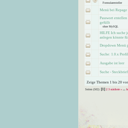
Formularersteller
Menü bei Repage
Passwort erstelle
gefüllt
ohne MySQL
HILFE Ich suche j
anlegen könnte fü
Dropdown Menü pa
Suche: 1.0.x Profi
Ausgabe ist leer
Suche - Steckbrie
Zeige Themen 1 bis 20 von
[1]
Seiten (502):
2
3
nächste »
...
l