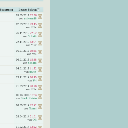
Bewertung
Letzter Beitrag
09.05.2017
22:56
von
unicorn18
07.09.2016
23:15
von *Liv
26.11.2015
22:52
von
Schatti
22.11.2015
13:54
von *Liv
16.01.2015
19:35
von Veil
06.01.2015
15:38
von
Schatti
04.01.2015
11:52
von
grace.
23.11.2014
08:15
von
Yvi
21.09.2014
20:28
von *Liv
09.06.2014
13:56
von
Black Katrin
08.05.2014
12:42
von
Nanni
28.04.2014
21:01
von
Oli
11.02.2014
13:22