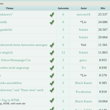
her)
Thema
Antworten
Autor
Hits
Inklusive"
0
unicorn18
25.537
Grafik
0
*Liv
24.686
gstabelle
3
Schatti
26.507
n
1
Schatti
20.664
stübersicht beim Antworten anzeigen
0
Veil
11.561
ht möglich
12
Schatti
11.863
ht Editor/Homepage/Css
2
grace.
8.955
werden nicht angezeigt
1
Yvi
8.930
n
0
*Liv
8.579
 links auswählbar
2
Black Katrin
9.385
 directory" und "Parse error" nach
5
Pocahontas
9.919
m>-Tag in HTML
5
Black Katrin
10.064
ag, HTML stellt einen dar