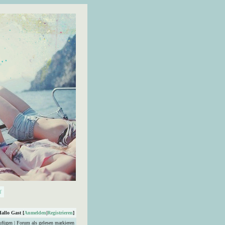
Hallo Gast [
Anmelden
|
Registrieren
]
ufügen
|
Forum als gelesen markieren