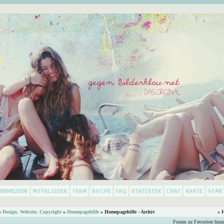
»
Design, Website, Copyright
»
Homepagehilfe
» Homepagehilfe - Archiv
» 
Forum zu Favoriten hinz