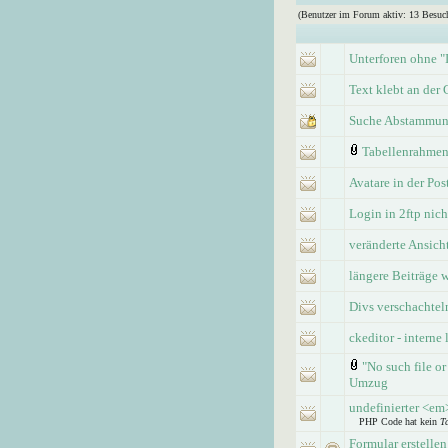
(Benutzer im Forum aktiv: 13 Besuc
Unterforen ohne "
Text klebt an der 
Suche Abstammun
Tabellenrahme
Avatare in der Po
Login in 2ftp nic
veränderte Ansic
längere Beiträge 
Divs verschachtel
ckeditor - interne
"No such file or
Umzug
undefinierter <e
PHP Code hat kein
T
Formular erstellen