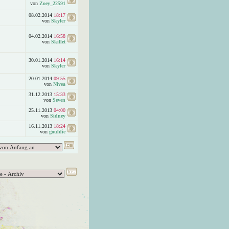
von
Zoey_22591
08.02.2014
18:17
von
Skyler
04.02.2014
16:58
von
Skillet
30.01.2014
16:14
von
Skyler
20.01.2014
09:55
von
Nivea
31.12.2013
15:33
von
Seven
25.11.2013
04:00
von
Sidney
16.11.2013
18:24
von
gouldie