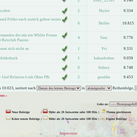
2
Zoey_22591
9.140
 coden
2
Skyler
9.334
n und Felder nach zurück gehen weiter
6
Skillet
10.815
emanden der mir ein Wblite Forum
4
Tara.
9.776
r Reitclub Panino
sst sich nicht an
1
Yvi
9.331
lfelderhack
1
kakaobohne
9.059
0
Sidney
8.748
f- Und Relation-Link Ohne Pfh
2
gouldie
9.453
 10.023, sortiert nach
in
Reihenfolge,
etzte »
Gehe zu:
Neue Beiträge
(
Mehr als 20 Antworten oder 100 Hits
)
Thema geschlossen
Keine neuen Beiträge
(
Mehr als 20 Antworten oder 100 Hits
)
Eigene Beiträge
Impressum