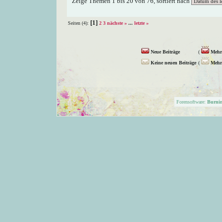
Zeige Themen 1 bis 20 von 76, sortiert nach
[1]
Seiten (4):
2
3
nächste »
...
letzte »
Neue Beiträge
(
Mehr 
Keine neuen Beiträge
(
Mehr 
Forensoftware:
Burni