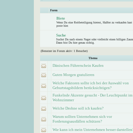
Foren
Biete
Wenn Du eine Reitbeteiligung bietest, Halfter zu verkaufen hast 
poste hier.
Suche
Suchst Du nach einem Nager oder vielleicht einen billigen Zau
Dann bist Du hier genau richtig.
(Benutzer im Forum aktiv: 1 Besucher)
Thema
Dänischen Führerschein Kaufen
Guten Morgen gratulieren
Welche Faktoren sollte ich bei der Auswahl von
Geburtstagsbildern berücksichtigen?
Funkelnde Akzente gesucht - Der Leuchtpunkt im
Wohnzimmer
Welche Drohne soll ich kaufen?
Warum sollten Unternehmen sich vor
Forderungsausfällen schützen?
Wie kann ich mein Unternehmen besser darstellen