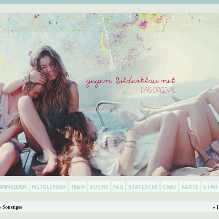
 Sonstiges
» 