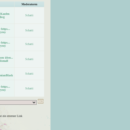
Moderatoren
 Kaufen
Schatti
jhcg
 https...
Schatti
ryroy
 https...
Schatti
ryroy
en über...
Schatti
lismall
Schatti
mianBlack
 https...
Schatti
ryroy
t ein externer Link