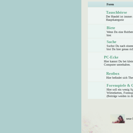
Foren
Tauschbörse
Der Handel ist immer 
Hauptkategorie
Biete
Wenn Du eine Reitbetei
hier.
Suche
Suchst Du nach einem 
bist Du hier genau ric
PC-Ecke
Hier kannst Du bei klei
Computer unterhalten.
Restbox
Hier befindet sich Th
Forenspiele & 
Hier soll ein wenig Sp
Wörterketten, Forenspi
(Beiträge werden in d
neue