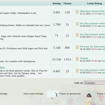
Beiträge
Themen
Letzter Beitrag
Dänischen Führerschein
2.001
128
auf eigene Gefahr, Wanderpakete in der
22.11.2025
13:19
von
bn
buy fake passport online
1.796
31
ligung bietest, Halfter zu verkaufen hast (etc.) poste
24.09.2023
21:30
von
jer
buy fake passport online
71
21
Nager oder vielleicht einen billigen Zaum? Dann
24.09.2023
21:31
von
jer
htig.
Wo kann ich Information
5.140
896
nen PC-Problemen nach Hilfe fragen und Dich über
18.10.2023
00:04
von
kel
Tamada
23.536
1.914
20.10.2023
19:40
von
Da
emen, die woanders nicht hereinpassen.
Quiz
buy fake passport online
aß in die Bude gebracht werden. Hier ist Platz für
8.461
23
24.09.2023
21:33
von
jer
ele und Quiz. Auf die Tastatur, fertig… los!
iesen Forum nicht gezählt)
Gehe zu:
 Beiträge
keine neuen Beiträge
Forum ist geschlossen
Forum is