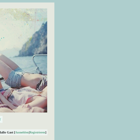
Hallo Gast [
Anmelden
|
Registrieren
]