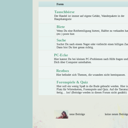
Foren
Tauschbörse
Der Handel ist immer auf eigene Gefahr, Wanderpakete in der
Hauptkategorie
Biete
Wenn Du eine Reitbeteiligung bietest, Halfter zu verkaufen ha
(etc.) poste hier.
Suche
Suchst Du nach einem Nager oder vielleicht einen billigen Z
Dann bist Du hier genau richtig.
PC-Ecke
Hier kannst Du bei kleinen PC-Problemen nach Hilfe fragen und
Dich über Computer unterhalten.
Restbox
Hier befindet sich Themen, die woanders nicht hereinpassen.
Forenspiele & Quiz
Hier soll ein wenig Spaß in die Bude gebracht werden. Hier is
Platz für Wörterketten, Forenspiele und Quiz. Auf die Tastatur
fertig… los! (Beiträge werden in diesen Forum nicht gezählt)
neue Beiträge
keine neuen Beitr