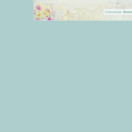
Forensoftware:
Burni