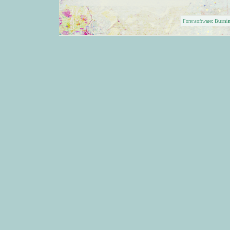
Forensoftware:
Burni