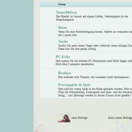
Foren
Tauschbörse
Der Handel ist immer auf eigene Gefahr, Wanderpakete in der
Hauptkategorie
Biete
Wenn Du eine Reitbeteiligung bietest, Halfter zu verkaufen ha
(etc.) poste hier.
Suche
Suchst Du nach einem Nager oder vielleicht einen billigen Z
Dann bist Du hier genau richtig.
PC-Ecke
Hier kannst Du bei kleinen PC-Problemen nach Hilfe fragen und
Dich über Computer unterhalten.
Restbox
Hier befindet sich Themen, die woanders nicht hereinpassen.
Forenspiele & Quiz
Hier soll ein wenig Spaß in die Bude gebracht werden. Hier is
Platz für Wörterketten, Forenspiele und Quiz. Auf die Tastatur
fertig… los! (Beiträge werden in diesen Forum nicht gezählt)
neue Beiträge
keine neuen Beitr