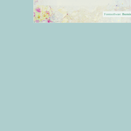
Forensoftware:
Burni