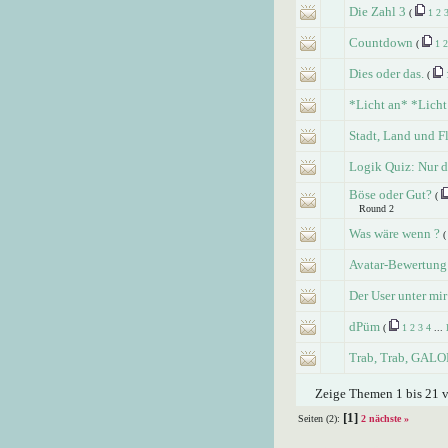
Die Zahl 3
(
1
2
Countdown
(
1
2
Dies oder das.
(
*Licht an* *Licht
Stadt, Land und F
Logik Quiz: Nur dr
Böse oder Gut?
(
Round 2
Was wäre wenn ?
Avatar-Bewertung
Der User unter mir
dPüm
(
1
2
3
4
...
Trab, Trab, GALO
Zeige Themen 1 bis 21 v
[1]
Seiten (2):
2
nächste »