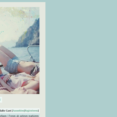
Hallo Gast [
Anmelden
|
Registrieren
]
ufügen
|
Forum als gelesen markieren