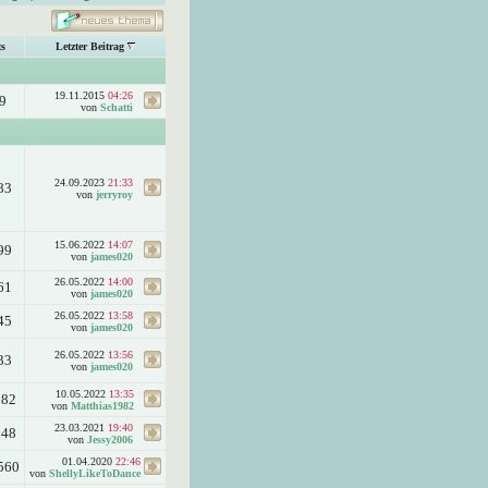
s
Letzter Beitrag
19.11.2015
04:26
9
von
Schatti
24.09.2023
21:33
83
von
jerryroy
15.06.2022
14:07
99
von
james020
26.05.2022
14:00
61
von
james020
26.05.2022
13:58
45
von
james020
26.05.2022
13:56
33
von
james020
10.05.2022
13:35
382
von
Matthias1982
23.03.2021
19:40
548
von
Jessy2006
01.04.2020
22:46
560
von
ShellyLikeToDance