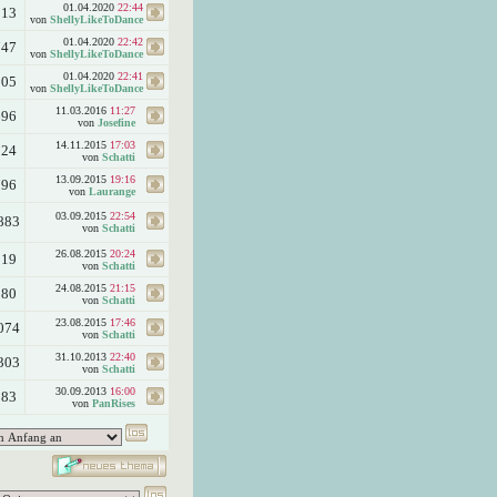
01.04.2020
22:44
213
von
ShellyLikeToDance
01.04.2020
22:42
747
von
ShellyLikeToDance
01.04.2020
22:41
105
von
ShellyLikeToDance
11.03.2016
11:27
696
von
Josefine
14.11.2015
17:03
324
von
Schatti
13.09.2015
19:16
796
von
Laurange
03.09.2015
22:54
883
von
Schatti
26.08.2015
20:24
919
von
Schatti
24.08.2015
21:15
980
von
Schatti
23.08.2015
17:46
074
von
Schatti
31.10.2013
22:40
303
von
Schatti
30.09.2013
16:00
183
von
PanRises