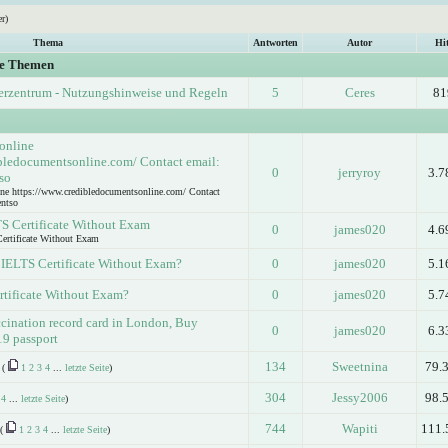
r)
Thema
Antworten
Autor
Hit
ge Themen
erzentrum - Nutzungshinweise und Regeln
5
Ceres
81
 online
bledocumentsonline.com/ Contact email:
0
jerryroy
3.7
so
ine https://www.credibledocumentsonline.com/ Contact
entso
S Certificate Without Exam
0
james020
4.6
ertificate Without Exam
y IELTS Certificate Without Exam?
0
james020
5.1
ertificate Without Exam?
0
james020
5.7
ination record card in London, Buy
0
james020
6.3
9 passport
134
Sweetnina
79.
(
1
2
3
4
...
letzte Seite
)
304
Jessy2006
98.
4
...
letzte Seite
)
744
Wapiti
111.
(
1
2
3
4
...
letzte Seite
)