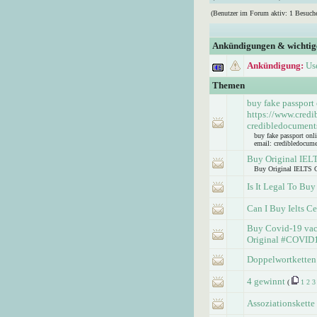
(Benutzer im Forum aktiv: 1 Besuche
Ankündigungen & wichti
Ankündigung:
Us
Themen
buy fake passport
https://www.credi
credibledocument
buy fake passport onl
email: credibledocum
Buy Original IELT
Buy Original IELTS C
Is It Legal To Bu
Can I Buy Ielts C
Buy Covid-19 vacc
Original #COVID1
Doppelwortketten
4 gewinnt
(
1
2
3
Assoziationskette