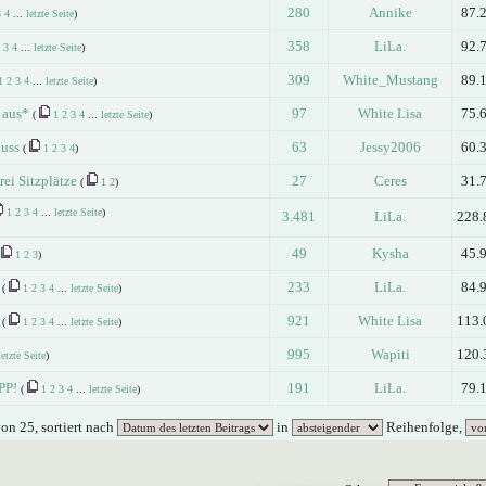
280
Annike
87.
3
4
...
letzte Seite
)
358
LiLa.
92.
3
4
...
letzte Seite
)
309
White_Mustang
89.
1
2
3
4
...
letzte Seite
)
 aus*
97
White Lisa
75.
(
1
2
3
4
...
letzte Seite
)
luss
63
Jessy2006
60.
(
1
2
3
4
)
ei Sitzplätze
27
Ceres
31.
(
1
2
)
1
2
3
4
...
letzte Seite
)
3.481
LiLa.
228.
49
Kysha
45.
(
1
2
3
)
233
LiLa.
84.
(
1
2
3
4
...
letzte Seite
)
921
White Lisa
113.
(
1
2
3
4
...
letzte Seite
)
995
Wapiti
120.
letzte Seite
)
PP!
191
LiLa.
79.
(
1
2
3
4
...
letzte Seite
)
on 25, sortiert nach
in
Reihenfolge,