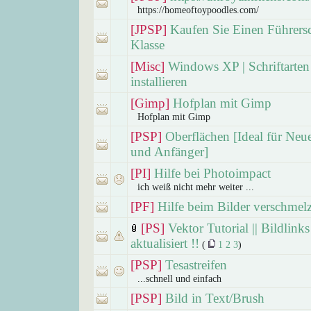
https://homeoftoypoodles.com/
[JPSP]
Kaufen Sie Einen Führers
Klasse
[Misc]
Windows XP | Schriftarten
installieren
[Gimp]
Hofplan mit Gimp
Hofplan mit Gimp
[PSP]
Oberflächen [Ideal für Neue
und Anfänger]
[PI]
Hilfe bei Photoimpact
ich weiß nicht mehr weiter ...
[PF]
Hilfe beim Bilder verschmel
[PS]
Vektor Tutorial || Bildlinks
aktualisiert !!
(
1
2
3
)
[PSP]
Tesastreifen
...schnell und einfach
[PSP]
Bild in Text/Brush