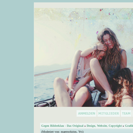
Gegen Bilderklau - Das Original
»
Design, Website, Copyright
»
Grafi
(Moderiert von:
maerrochirim
,
Yvi
)