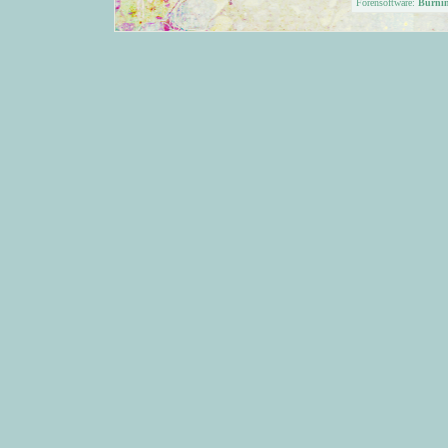
Forensoftware:
Burni