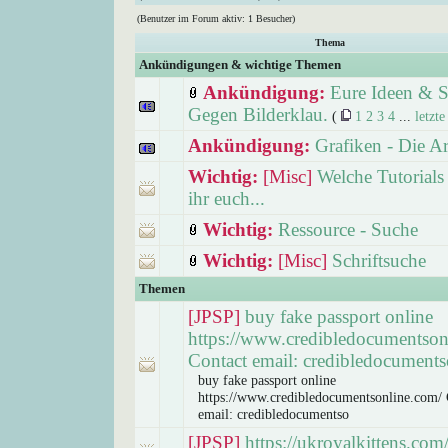
(Benutzer im Forum aktiv: 1 Besucher)
Thema
Ankündigungen & wichtige Themen
Ankündigung:
Eure Ideen & S
Gegen Bilderklau.
(
1
2
3
4
...
letzte
Ankündigung:
Grafiken - Die A
Wichtig:
[Misc]
Welche Tutorials
ihr euch...
Wichtig:
Ressource - Suche
Wichtig:
[Misc]
Schriftsuche
Themen
[JPSP]
buy fake passport online
https://www.credibledocumentson
Contact email: credibledocuments
buy fake passport online
https://www.credibledocumentsonline.com/ 
email: credibledocumentso
[JPSP]
https://ukroyalkittens.com