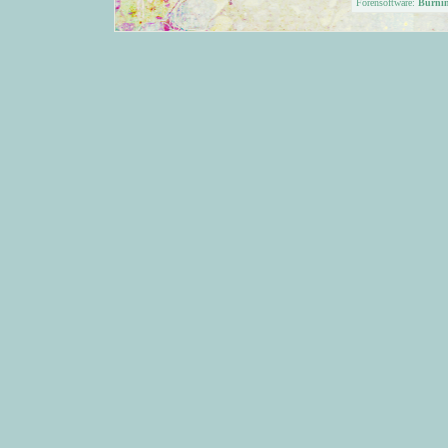
Forensoftware:
Burni