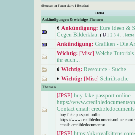
(Benutzer im Forum aktiv: 1 Besucher)
Thema
Ankündigungen & wichtige Themen
Ankündigung:
Eure Ideen & S
Gegen Bilderklau.
(
1
2
3
4
...
letzte
Ankündigung:
Grafiken - Die A
Wichtig:
[Misc]
Welche Tutorials
ihr euch...
Wichtig:
Ressource - Suche
Wichtig:
[Misc]
Schriftsuche
Themen
[JPSP]
buy fake passport online
https://www.credibledocumentson
Contact email: credibledocuments
buy fake passport online
https://www.credibledocumentsonline.com/ 
email: credibledocumentso
[JPSP]
https://ukroyalkittens.com