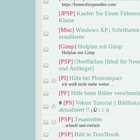
https://homeoftoypoodles.com/
[JPSP]
Kaufen Sie Einen Führers
Klasse
[Misc]
Windows XP | Schriftarten
installieren
[Gimp]
Hofplan mit Gimp
Hofplan mit Gimp
[PSP]
Oberflächen [Ideal für Neue
und Anfänger]
[PI]
Hilfe bei Photoimpact
ich weiß nicht mehr weiter ...
[PF]
Hilfe beim Bilder verschmel
[PS]
Vektor Tutorial || Bildlinks
aktualisiert !!
(
1
2
3
)
[PSP]
Tesastreifen
...schnell und einfach
[PSP]
Bild in Text/Brush