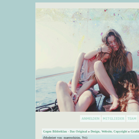
Gegen Bilderklau - Das Original
»
Design, Website, Copyright
»
Grafi
(Moderiert von:
maerrochirim
,
Yvi
)