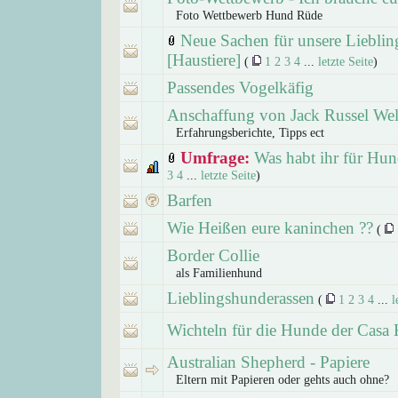
Foto Wettbewerb Hund Rüde
Neue Sachen für unsere Lieblin
[Haustiere]
(
1
2
3
4
...
letzte Seite
)
Passendes Vogelkäfig
Anschaffung von Jack Russel We
Erfahrungsberichte, Tipps ect
Umfrage:
Was habt ihr für Hu
3
4
...
letzte Seite
)
Barfen
Wie Heißen eure kaninchen ??
(
Border Collie
als Familienhund
Lieblingshunderassen
(
1
2
3
4
...
l
Wichteln für die Hunde der Casa 
Australian Shepherd - Papiere
Eltern mit Papieren oder gehts auch ohne?