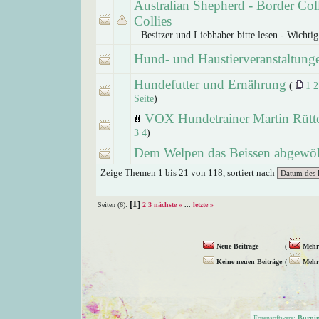
Australian Shepherd - Border Coll
Collies
Besitzer und Liebhaber bitte lesen - Wichtig
Hund- und Haustierveranstaltung
Hundefutter und Ernährung
(
1
2
Seite
)
VOX Hundetrainer Martin Rütt
3
4
)
Dem Welpen das Beissen abgewö
Zeige Themen 1 bis 21 von 118, sortiert nach
[1]
Seiten (6):
2
3
nächste »
...
letzte »
Neue Beiträge
(
Mehr 
Keine neuen Beiträge
(
Mehr 
Forensoftware:
Burni