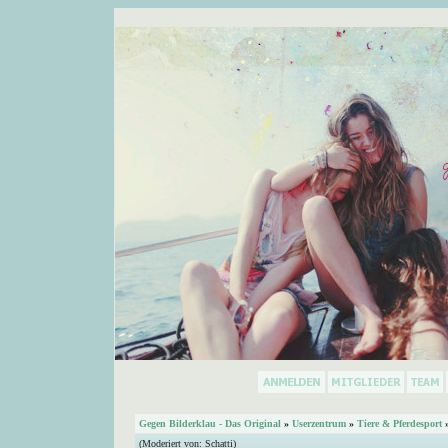
Gegen Bilderklau - Das Original
»
Userzentrum
»
Tiere & Pferdesport
»
(Moderiert von:
Schatti
)