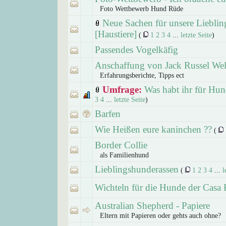
Foto Wettbewerb Hund Rüde
Neue Sachen für unsere Lieblin
[Haustiere]
(
1
2
3
4
...
letzte Seite
)
Passendes Vogelkäfig
Anschaffung von Jack Russel We
Erfahrungsberichte, Tipps ect
Umfrage:
Was habt ihr für Hu
3
4
...
letzte Seite
)
Barfen
Wie Heißen eure kaninchen ??
(
Border Collie
als Familienhund
Lieblingshunderassen
(
1
2
3
4
...
l
Wichteln für die Hunde der Casa 
Australian Shepherd - Papiere
Eltern mit Papieren oder gehts auch ohne?