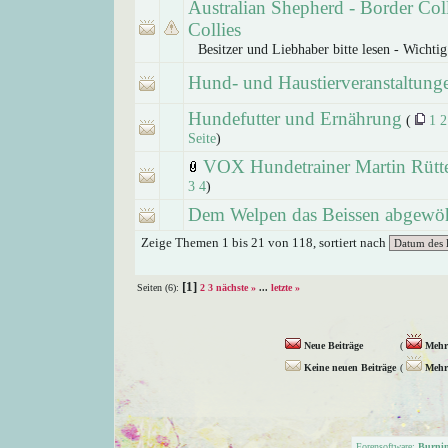
Australian Shepherd - Border Coll
Collies
Besitzer und Liebhaber bitte lesen - Wichtig
Hund- und Haustierveranstaltung
Hundefutter und Ernährung
(
1
2
Seite
)
VOX Hundetrainer Martin Rütt
3
4
)
Dem Welpen das Beissen abgewö
Zeige Themen 1 bis 21 von 118, sortiert nach
[1]
Seiten (6):
2
3
nächste »
...
letzte »
Neue Beiträge
(
Mehr 
Keine neuen Beiträge
(
Mehr 
Forensoftware:
Burni