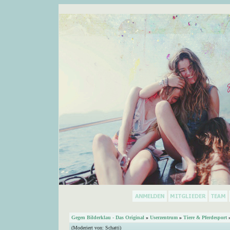
Gegen Bilderklau - Das Original
»
Userzentrum
»
Tiere & Pferdesport
»
(Moderiert von:
Schatti
)