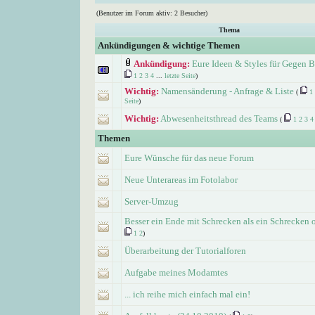
(Benutzer im Forum aktiv: 2 Besucher)
Thema
Ankündigungen & wichtige Themen
Ankündigung:
Eure Ideen & Styles für Gegen B
1
2
3
4
...
letzte Seite
)
Wichtig:
Namensänderung - Anfrage & Liste
(
1
Seite
)
Wichtig:
Abwesenheitsthread des Teams
(
1
2
3
4
Themen
Eure Wünsche für das neue Forum
Neue Unterareas im Fotolabor
Server-Umzug
Besser ein Ende mit Schrecken als ein Schrecken
1
2
)
Überarbeitung der Tutorialforen
Aufgabe meines Modamtes
... ich reihe mich einfach mal ein!