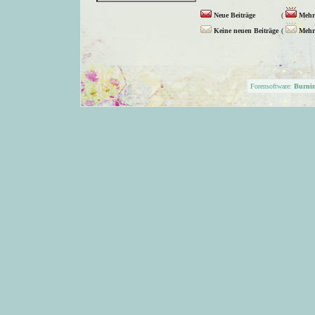
Neue Beiträge
(
Mehr 
Keine neuen Beiträge
(
Mehr 
Forensoftware:
Burni