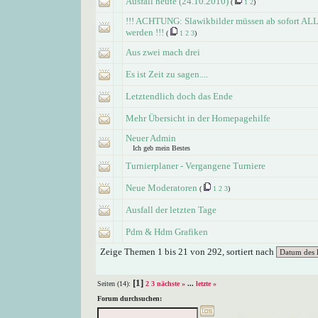
Ausfall heute (24.10.2010)
(
1
2
)
!!! ACHTUNG: Slawikbilder müssen ab sofort ALL
werden !!!
(
1
2
3
)
Aus zwei mach drei
Es ist Zeit zu sagen....
Letztendlich doch das Ende
Mehr Übersicht in der Homepagehilfe
Neuer Admin
Ich geb mein Bestes
Turnierplaner - Vergangene Turniere
Neue Moderatoren
(
1
2
3
)
Ausfall der letzten Tage
Pdm & Hdm Grafiken
Zeige Themen 1 bis 21 von 292, sortiert nach
[1]
Seiten (14):
2
3
nächste »
...
letzte »
Forum durchsuchen: