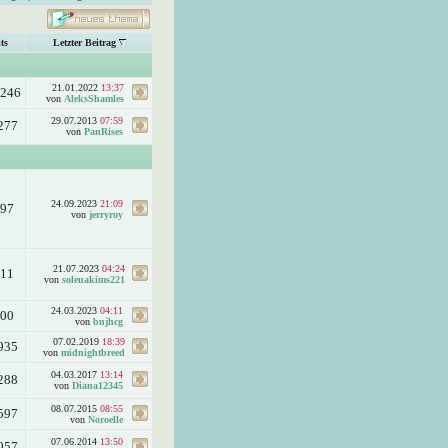
ts
Letzter Beitrag
21.01.2022
13:37
.246
von
AleksShamles
29.07.2013
07:59
277
von
PanRises
24.09.2023
21:09
597
von
jerryroy
21.07.2023
04:24
111
von
soleuakims221
24.03.2023
04:11
300
von
bnjhcg
07.02.2019
18:39
935
von
midnightbreed
04.03.2017
13:14
288
von
Diana12345
08.07.2015
08:55
597
von
Noroelle
07.06.2014
13:50
057