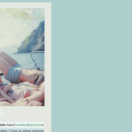
Hallo Gast [
Anmelden
|
Registrieren
]
ufügen
|
Forum als gelesen markieren