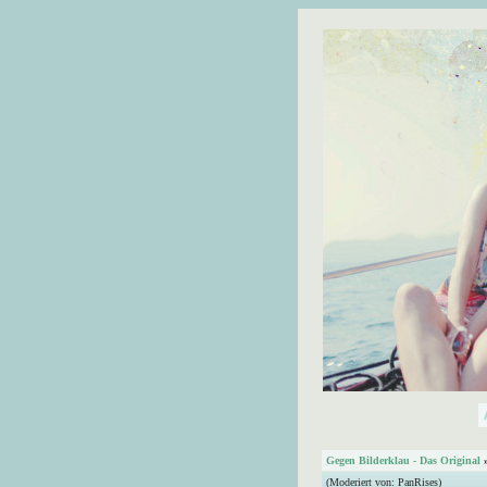
Gegen Bilderklau - Das Original
(Moderiert von:
PanRises
)