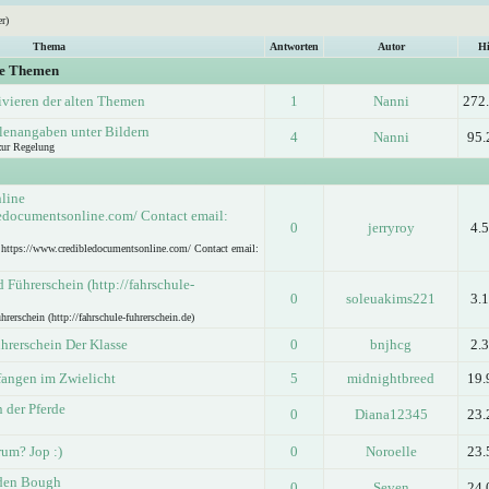
r)
Thema
Antworten
Autor
Hi
ge Themen
ivieren der alten Themen
1
Nanni
272
lenangaben unter Bildern
4
Nanni
95.
zur Regelung
nline
ledocumentsonline.com/ Contact email:
0
jerryroy
4.
e https://www.credibledocumentsonline.com/ Contact email:
Führerschein (http://fahrschule-
0
soleuakims221
3.
rschein (http://fahrschule-fuhrerschein.de)
hrerschein Der Klasse
0
bnjhcg
2.
fangen im Zwielicht
5
midnightbreed
19.
n der Pferde
0
Diana12345
23.
um? Jop :)
0
Noroelle
23.
lden Bough
0
Seven
24.