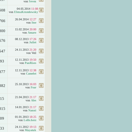
von
Seven
04.05.2014
11:08
608
von
ElenaKrumlowsky
26.04.2014
12:27
766
von
Itoe
15.02.2014
20:00
800
von
Amaro
08.12.2013
17:26
576
von
Juliet
24.11.2013
21:20
547
von Veil
12.11.2013
19:50
093
von
PanRises
12.11.2013
12:38
377
von
Camelot
25.10.2013
16:03
882
von
Fear
21.04.2013
21:17
015
von
Ales
14.01.2013
21:17
315
von
Nanni
01.01.2013
18:25
809
von
Lolle.herz
24.11.2012
19:13
833
von
Mayatuk