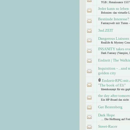
TGB | Renaissance 1557 i
Jeder kann so leben
Belonien- das virtuelle 
Bestünde Interesse?
Fantasywelt mit Tieren -
3nd.ZEIT
Dangerous Liaisons
Reallife & Mystery Cros
INSANITY takes ov
Dark Fantasy (Vampire, 
Endzeit | The Walk
Inquisition - ...und
golden city
Endzeit-RPG mit 
"The book of Eli"
Ideenkonzept für ein gepl
the day after tomor
Ein HP-Board das nicht 
Gut Bestenberg
Dark Hope
... Die Hoffnung auf Fre
Street-Racer