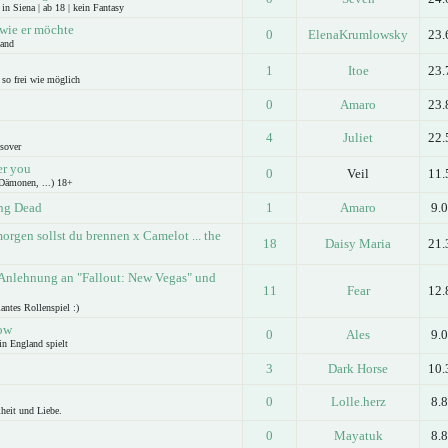
n Siena | ab 18 | kein Fantasy
 wie er möchte
0
ElenaKrumlowsky
23.
Land
1
Itoe
23.
 so frei wie möglich
0
Amaro
23.
4
Juliet
22.
sover
er you
0
Veil
11.
Dämonen, ...) 18+
ing Dead
1
Amaro
9.
 morgen sollst du brennen x Camelot ... the
18
Daisy Maria
21.
Anlehnung an "Fallout: New Vegas" und
11
Fear
12.
antes Rollenspiel :)
row
0
Ales
9.
in England spielt
3
Dark Horse
10.
0
Lolle.herz
8.
iheit und Liebe.
0
Mayatuk
8.