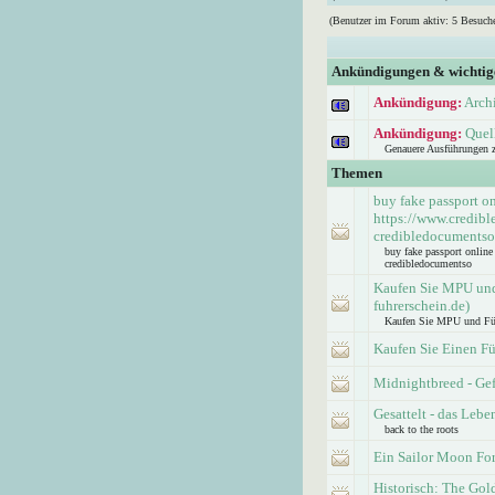
(Benutzer im Forum aktiv: 5 Besuche
Ankündigungen & wichti
Ankündigung:
Arch
Ankündigung:
Quel
Genauere Ausführungen 
Themen
buy fake passport o
https://www.credib
credibledocumentso
buy fake passport onlin
credibledocumentso
Kaufen Sie MPU und 
fuhrerschein.de)
Kaufen Sie MPU und Führe
Kaufen Sie Einen Fü
Midnightbreed - Ge
Gesattelt - das Lebe
back to the roots
Ein Sailor Moon For
Historisch: The Go