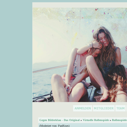
Gegen Bilderklau - Das Original
»
Virtuelle Rollenspiele
»
Rollenspiele
(Moderiert von:
PanRises
)