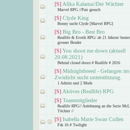
[S]
Alika Kalama//Der Wächter
Marvel RPG //Pair gesuch
[S]
Clyde King
Bonny sucht Clyde [Marvel RPG]
[S]
Big Bro - Best Bro
Reallife & Erotik RPG/ ab 21 Jahren/ beste
grosser Bruder
[S]
You shoot me down (aktuell
20.08.2021)
Behind closed doors # Reallife # 2016
[S]
Midnightbreed - Gefangen im
Zwielicht sucht unterstützung.
1 Admin und 2 Mods
[S]
Aktives (Reallife) RPG
[S]
Teammitglieder
Reallife RPG// Anlehnung an die Serie Mc
Töchter //
[S]
Isabella Marie Swan Cullen
Fsk 16 # Twilight